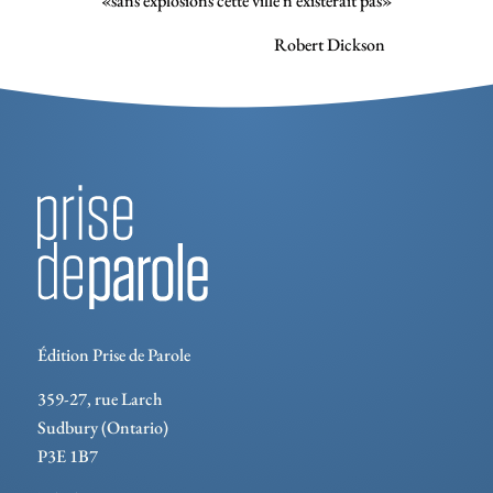
«sans explosions cette ville n’existerait pas»
Robert Dickson
Édition Prise de Parole
359-27, rue Larch
Sudbury (Ontario)
P3E 1B7