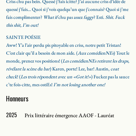
Criss chu pas bein. Quessé j’fais icitte? J’ai aucune criss d’idée de
où l’odeur de la tarte au sucre se mêle à celle du cuir, et où Dalpé
quessé j’fais… Quoi si j’vois quelqu’un que j’connais? Quoi si j’me
côtoie Etheridge, son épopée sudburoise est une lettre d’amour
fais complimenter?
What if
chu pas assez
faggy
? Esti.
Shit. Fuck
aux communautés queer et francophone de la région.
this shit, I’m out!
SAINTE POÉSIE
Aww! Y’a l’air perdu pis pitoyable en criss, notre petit Tristan!
C’est clair qu’il a besoin de mon aide. (
Aux comédienNEs
) Tout le
monde, prenez vos positions! (
Les comédienNEs retirent les draps,
révélant la scène du bar
) Karen, porte! Lee, bar! Austin,
coat
check
! (
Les trois répondent avec un «Got it!»
) Fuckez pas la sauce
c’te fois-citte, mes ostiEs!
I’m not losing another one!
Honneurs
2025
Prix littéraire émergence AAOF - Lauréat