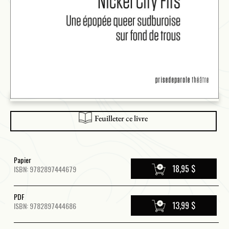
Feuilleter ce livre
Papier
18,95 $
ISBN: 9782897444679
PDF
13,99 $
ISBN: 9782897444686