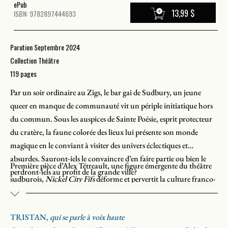
ePub
13,99 $
ISBN: 9782897444693
Parution Septembre 2024
Collection Théâtre
119 pages
Par un soir ordinaire au Zigs, le bar gai de Sudbury, un jeune
queer en manque de communauté vit un périple initiatique hors
du commun. Sous les auspices de Sainte Poésie, esprit protecteur
du cratère, la faune colorée des lieux lui présente son monde
magique en le conviant à visiter des univers éclectiques et
absurdes. Sauront-iels le convaincre d’en faire partie ou bien le
Première pièce d’Alex Tétreault, une figure émergente du théâtre
perdront-iels au profit de la grande ville?
sudburois,
Nickel City Fifs
déforme et pervertit la culture franco-
ontarienne pour la queerifier, pour réimaginer son histoire. Dans
une atmosphère à la fois campy, irrévérencieuse, vulgaire et
TRISTAN,
qui se parle à voix haute
revendicatrice, où la chanson à répondre rencontre l’art du drag,