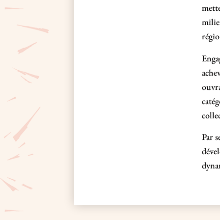
mette
milie
régio
Engag
achev
ouvra
catég
colle
Par s
dével
dyna