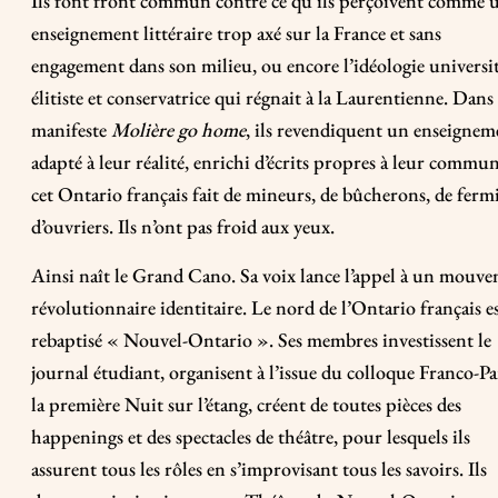
Ils font front commun contre ce qu’ils perçoivent comme 
enseignement littéraire trop axé sur la France et sans
engagement dans son milieu, ou encore l’idéologie universit
élitiste et conservatrice qui régnait à la Laurentienne. Dans 
manifeste
Molière go home
, ils revendiquent un enseignem
adapté à leur réalité, enrichi d’écrits propres à leur commu
cet Ontario français fait de mineurs, de bûcherons, de fermi
d’ouvriers. Ils n’ont pas froid aux yeux.
Ainsi naît le Grand Cano. Sa voix lance l’appel à un mouv
révolutionnaire identitaire. Le nord de l’Ontario français e
rebaptisé « Nouvel-Ontario ». Ses membres investissent le
journal étudiant, organisent à l’issue du colloque Franco-Pa
la première Nuit sur l’étang, créent de toutes pièces des
happenings et des spectacles de théâtre, pour lesquels ils
assurent tous les rôles en s’improvisant tous les savoirs. Ils