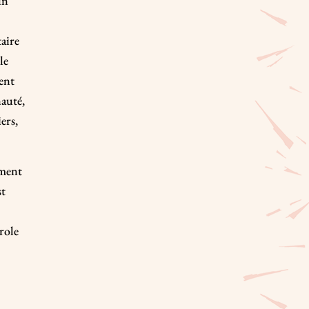
un
aire
le
ent
nauté,
ers,
ement
st
role