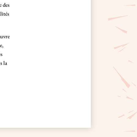
e des
lités
œuvre
e,
es
s la