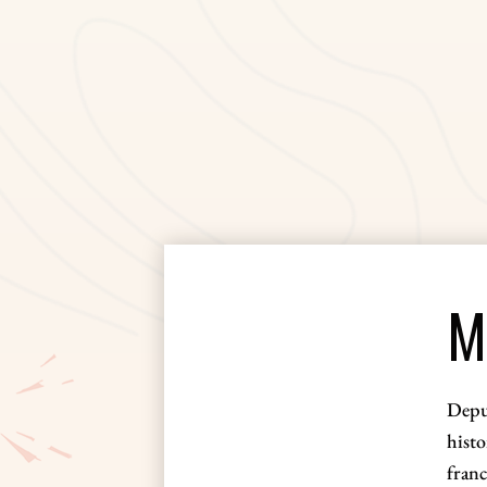
M
Depui
hist
franc