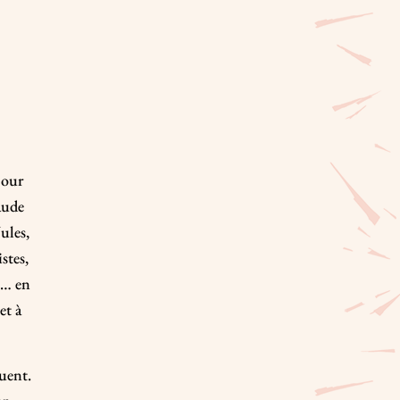
pour
aude
ules,
stes,
s… en
et à
uent.