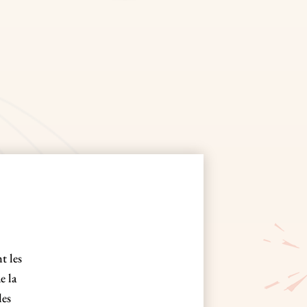
t les
e la
les