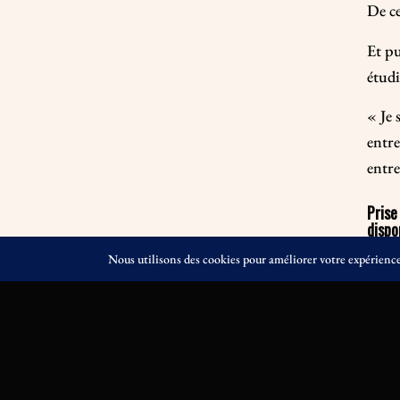
De ce
Et pu
étudi
« Je 
entre
entre
Prise
dispo