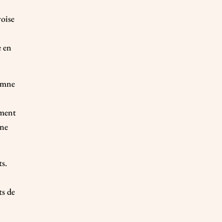
roise
u
e en
tomne
mment
une
ts.
ts de