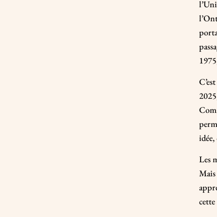
l’Uni
l’On
porta
passa
1975,
C’est
2025,
Comm
perme
idée,
Les m
Mais 
appre
cette