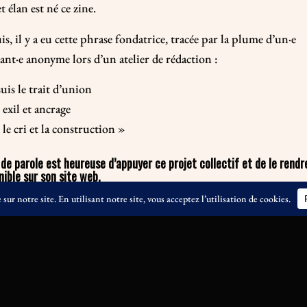
t élan est né ce zine.
is, il y a eu cette phrase fondatrice, tracée par la plume d’un·e
ant·e anonyme lors d’un atelier de rédaction :
suis le trait d’union
 exil et ancrage
 le cri et la construction »
 de parole est heureuse d’appuyer ce projet collectif et de le rendr
nible sur son site web.