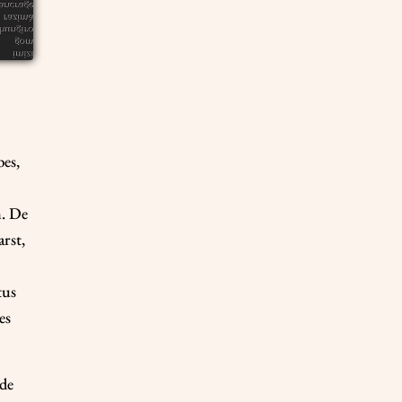
bes,
n. De
rst,
tus
es
 de