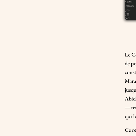
Le Co
de po
const
Mara
jusqu
Abidj
— ten
qui l
Ce r