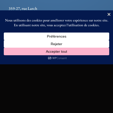
359-27, rue Larch
Sudbury (Ontario)
P3E 1B7
Téléphone : 705-675-6491
info@prisedeparole.ca
Restez à l’affût de nos activités
Abonnez-vous à notre infolettre
Foreign Rights