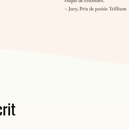
risque de s’éteindre.
– Jury, Prix de poésie Trillium
rit