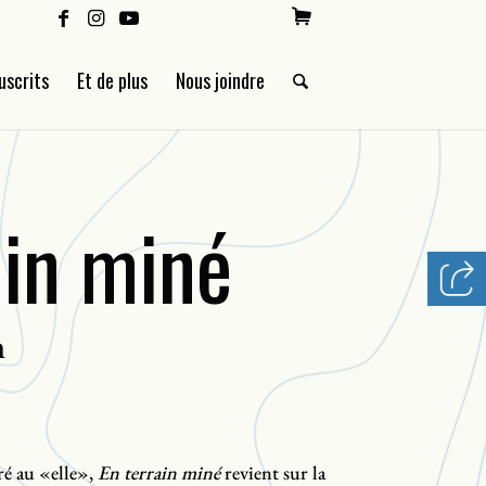
uscrits
Et de plus
Nous joindre
ain miné
n
ré au «elle»,
En terrain miné
revient sur la