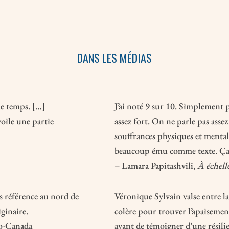
DANS LES MÉDIAS
me temps. […]
J’ai noté 9 sur 10. Simplement p
oile une partie
assez fort. On ne parle pas assez
souffrances physiques et mental
beaucoup ému comme texte. Ça
– Lamara Papitashvili,
À échel
s référence au nord de
Véronique Sylvain valse entre la 
ginaire.
colère pour trouver l’apaisemen
io-Canada
avant de témoigner d’une résilie