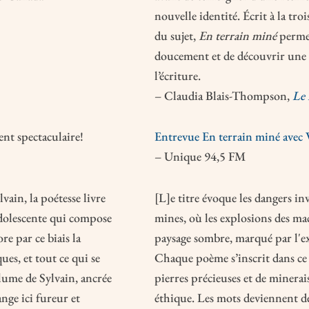
nouvelle identité. Écrit à la tr
du sujet,
En terrain miné
permet
doucement et de découvrir une c
l’écriture.
– Claudia Blais-Thompson,
Le 
ent spectaculaire!
Entrevue En terrain miné avec 
– Unique 94,5 FM
ain, la poétesse livre
[L]e titre évoque les dangers inv
dolescente qui compose
mines, où les explosions des ma
e par ce biais la
paysage sombre, marqué par l'ex
es, et tout ce qui se
Chaque poème s’inscrit dans ce l
lume de Sylvain, ancrée
pierres précieuses et de miner
ange ici fureur et
éthique. Les mots deviennent de