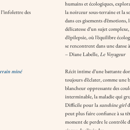
humains et écologiques, explorant
, l’infolettre des
la noirceur sous-terraine et la
dans ces gisements d’émotions, l
délicatesse d’un sujet complexe,
d’épilepsie, où l’équilibre écol
se rencontrent dans une danse à l
– Diane Labelle,
Le Voyageur
rrain miné
Récit intime d’une battante dont
toujours d’éclater, comme une 
blancheur oppressante des couloi
interminable, la maladie qui g
Difficile pour la
sunshine girl
d
peut plus faire confiance à sa tê
moment de perdre le contrôle d