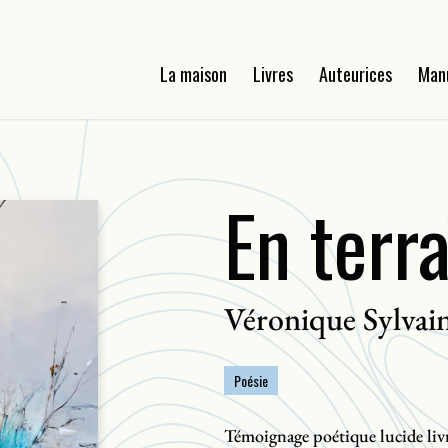
La maison
Livres
Auteurices
Man
En terr
Véronique Sylvai
Poésie
Témoignage poétique lucide liv