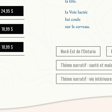
la tête.
24,95 $
la Voie lactée
lui coule
sur le cerveau.
18,99 $
18,99 $
Nord-Est de l’Ontario
Thème narratif : santé et mal
Thème narratif : vie intérieure