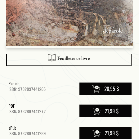
Feuilleter ce livre
Papier
28,95 $
ISBN: 9782897441265
PDF
21,99 $
ISBN: 9782897441272
ePub
21,99 $
ISBN: 9782897441289