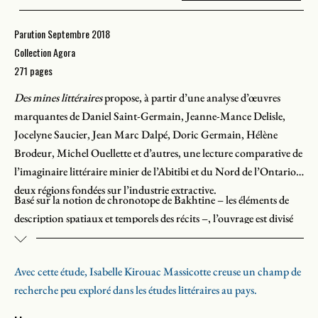
Parution Septembre 2018
Collection Agora
271 pages
Des mines littéraires
propose, à partir d’une analyse d’œuvres
marquantes de Daniel Saint-Germain, Jeanne-Mance Delisle,
Jocelyne Saucier, Jean Marc Dalpé, Doric Germain, Hélène
Brodeur, Michel Ouellette et d’autres, une lecture comparative de
l’imaginaire littéraire minier de l’Abitibi et du Nord de l’Ontario,
deux régions fondées sur l’industrie extractive.
Basé sur la notion de chronotope de Bakhtine – les éléments de
description spatiaux et temporels des récits –, l’ouvrage est divisé
en trois parties. La première se penche sur la typologie de la mine
mythique et l’imaginaire des mines industrielles de la littérature
Avec cette étude, Isabelle Kirouac Massicotte creuse un champ de
européenne ; la deuxième, sur l’esthétique nordique et la notion de
recherche peu exploré dans les études littéraires au pays.
frontier
, qui structurent la littérature des mines en Amérique du
Nord. La dernière partie analyse l’impact du chronotope minier