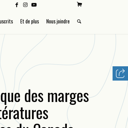
uscrits
Et de plus
Nous joindre
ique des marges
ttératures