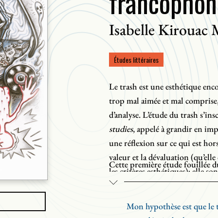
francophon
Isabelle Kirouac 
Études littéraires
Le trash est une esthétique enco
trop mal aimée et mal comprise, 
d’analyse. L’étude du trash s’in
studies
, appelé à grandir en imp
une réflexion sur ce qui est hors
valeur et la dévaluation (qu’ell
Cette première étude fouillée d
les critères esthétiques); elle so
Canada propose une lecture com
vu, entendu et même senti dans 
autochtone (An Antane Kapesh 
Mon hypothèse est que le tr
(Patrice Desbiens et José Claer