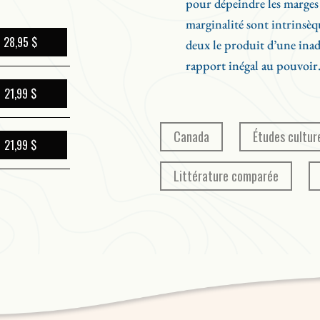
pour dépeindre les marges e
Beaulieu et Josée Yvon), acadie
marginalité sont intrinsèqu
manitobain (Charles Leblanc et
Précurseur et multidisciplinaire
28,95 $
deux le produit d’une inad
Kenneth Harrow et de Susan Sig
rapport inégal au pouvoir.
personne qui désire approfondi
21,99 $
sociale, esthétique – et son insc
Canada
Études cultur
21,99 $
Littérature comparée