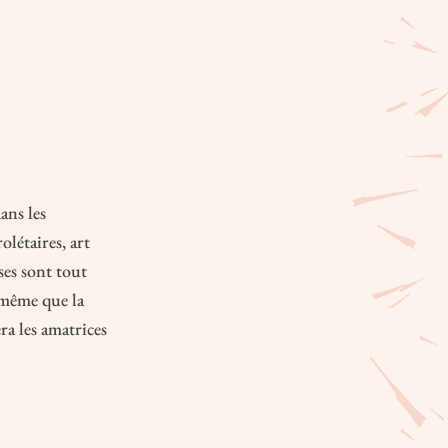
ans les
olétaires, art
yses sont tout
e même que la
ra les amatrices