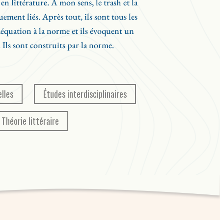
n littérature. À mon sens, le trash et la
n (Guy Arsenault et Martin Pître) et franco-
ement liés. Après tout, ils sont tous les
 Jean Chicoine).
, et inspiré des travaux pionniers de
équation à la norme et ils évoquent un
ne Morrison, cet ouvrage s’adresse à toute
 Ils sont construits par la norme.
r sa compréhension de la marginalité –
ription dans l’imaginaire littéraire au pays.
elles
Études interdisciplinaires
Théorie littéraire