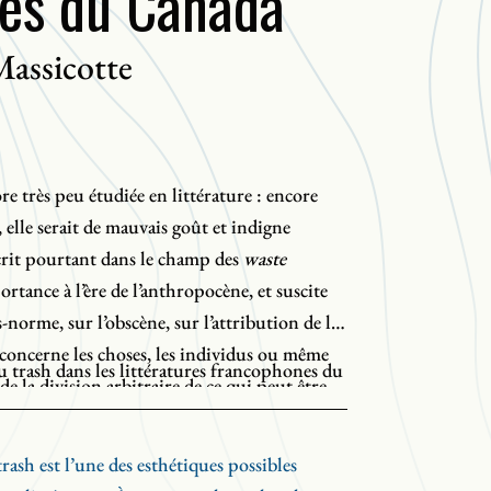
es du Canada
Massicotte
re très peu étudiée en littérature : encore
elle serait de mauvais goût et indigne
scrit pourtant dans le champ des
waste
ortance à l’ère de l’anthropocène, et suscite
-norme, sur l’obscène, sur l’attribution de la
e concerne les choses, les individus ou même
u trash dans les littératures francophones du
nde la division arbitraire de ce qui peut être
parée d’œuvres puisées dans les corpus
l’espace public.
et Marie-Andrée Gill), franco-ontarien
ash est l’une des esthétiques possibles
), québécois (Jacques Renaud, Victor-Lévy