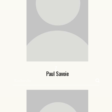
T
U
V
W
X
Y
Z
Paul Savoie