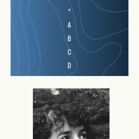
*
A
B
C
D
E
F
G
H
I