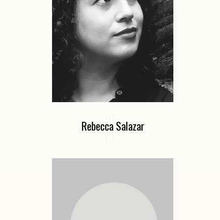
J
K
L
M
N
O
Rebecca Salazar
P
Q
R
S