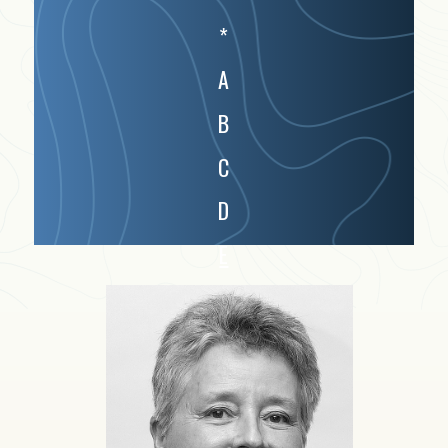
*
A
B
C
D
E
F
G
H
I