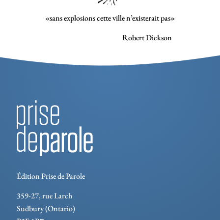
T
«sans explosions cette ville n’existerait pas»
U
Robert Dickson
V
W
X
Y
Z
Édition Prise de Parole
359-27, rue Larch
Sudbury (Ontario)