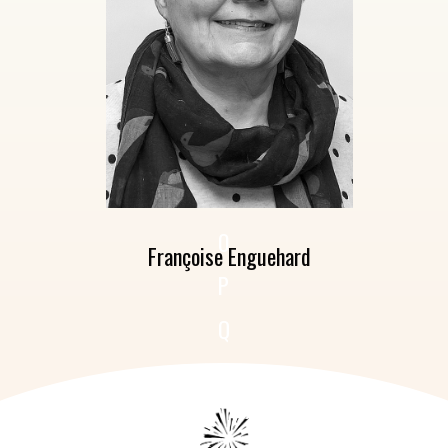
J
K
L
M
N
O
Françoise Enguehard
P
Q
R
S