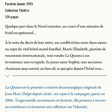
Parution Janvier 2019
Collection Théâtre
124 pages
Quelque part dans le Nord ontarien, au cours d’une semaine de
froid exceptionnel...
À la suite du décès de leur mère, un conflit éclate entre deux sœurs
au sujet du vieil hôtel-motel familial. Marie-Élizabeth, pianiste de
renommée internationale, veut vendre La Queens à un
investisseur sans scrupule. Sa jeune sœur Sophie, une ancienne
chanteuse pop rentrée au bercail, et qui gère depuis l’hôtel avec
son mari, s’y oppose, convaincue qu’il y a un avenir pour
l’établissement et la ville. Dans cette arène où bien des coups sont
La Queens
est la première création dramaturgique originale de
portés, le destin de la bâtisse en mal de rénovations est loin de
Jean Marc Dalpé depuis
Août : un repas à la campagne
, parue en
constituer l’unique enjeu.
2006. Tragicomédie savamment orchestrée, elle présente à travers
ses nombreux revirements une réflexion sur l’identité,