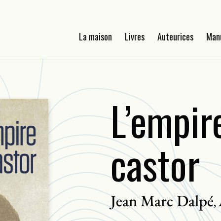
La maison
Livres
Auteurices
Man
L’empir
castor
Jean Marc Dalpé
,