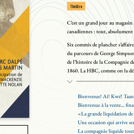
Théâtre
C’est un grand jour au magasin 
canadiennes : tout, absolument t
Six commis de plancher s’affaire
du parcours de George Simpson,
de l’histoire de la Compagnie de
1860. La HBC, comme on la désig
de 3,5 millions de milles carrés.
Cette plongée dans la destinée
Bienvenue! Ai! Kwé! Taan
théâtrale rocambolesque faite de
Bienvenue à la vente... fina
fureur, et teintée d’un humour
«La grande liquidation de
ayant croisé sa route fulgurant
Une occasion qui arrive se
voyageurs canadiens, guides Méti
La compagnie liquide tout