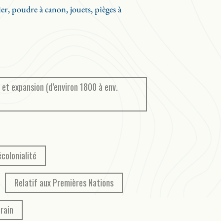
 et même un castor!
ier, poudre à canon, jouets, pièges à
te se déploie un propos plus vaste : en
 et celles qui ont pris part à ce chapitre
mpire du castor raconte comment la HBC a
 bouleversé les modes de vie et d’échange
pour de futures exploitations du territoire.
istoire scolaire, loin des clichés habituels, et
 et expansion (d’environ 1800 à env.
isme colonial dont les répercussions se font
on de Michael Mackenzie et Yvette Nolan.
écolonialité
Relatif aux Premières Nations
rain