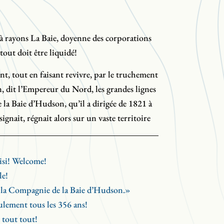
à rayons La Baie, doyenne des corporations
out doit être liquidé!
nt, tout en faisant revivre, par le truchement
 dit l’Empereur du Nord, les grandes lignes
 la Baie d’Hudson, qu’il a dirigée de 1821 à
nait, régnait alors sur un vaste territoire
 de Simpson prend la forme d’une fresque
isi! Welcome!
 grands espaces, de sang, de bruits et de
le!
 grinçant. Une multitude de personnages
 la Compagnie de la Baie d’Hudson.»
e sont convoqués : trappeurs autochtones,
ulement tous les 356 ans!
s, capitalistes anglais, épouses «à la façon
 tout tout!