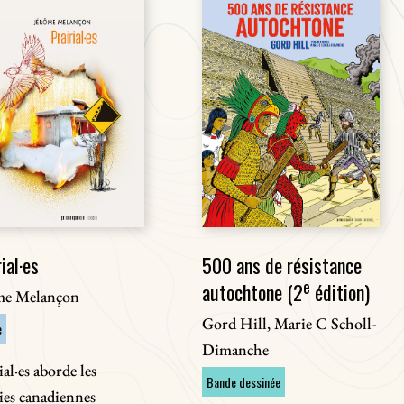
ial·es
500 ans de résistance
e
autochtone (2
édition)
me Melançon
Gord Hill, Marie C Scholl-
e
Dimanche
ial·es aborde les
Bande dessinée
ies canadiennes