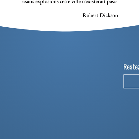
«sans explosions cette ville n’existerait pas»
Robert Dickson
Restez