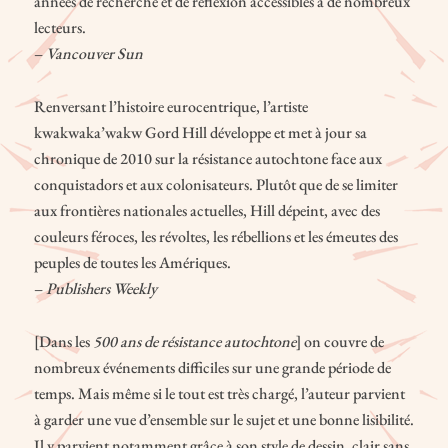
années de recherche et de réflexion accessibles à de nombreux
lecteurs.
–
Vancouver Sun
Renversant l’histoire eurocentrique, l’artiste
kwakwaka’wakw Gord Hill développe et met à jour sa
chronique de 2010 sur la résistance autochtone face aux
conquistadors et aux colonisateurs. Plutôt que de se limiter
aux frontières nationales actuelles, Hill dépeint, avec des
couleurs féroces, les révoltes, les rébellions et les émeutes des
peuples de toutes les Amériques.
–
Publishers Weekly
[Dans les
500 ans de résistance autochtone
] on couvre de
nombreux événements difficiles sur une grande période de
temps. Mais même si le tout est très chargé, l’auteur parvient
à garder une vue d’ensemble sur le sujet et une bonne lisibilité.
Il y parvient notamment grâce à son style de dessin, clair sans