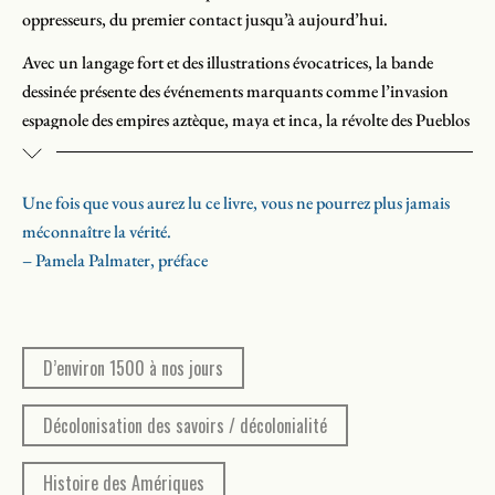
oppresseurs, du premier contact jusqu’à aujourd’hui.
Avec un langage fort et des illustrations évocatrices, la bande
dessinée présente des événements marquants comme l’invasion
espagnole des empires aztèque, maya et inca, la révolte des Pueblos
de 1680 au Nouveau-Mexique, la bataille de Wounded Knee en
e
1890, la résistance des peuples des grandes Plaines au 19
siècle et,
Une fois que vous aurez lu ce livre, vous ne pourrez plus jamais
plus récemment, les manifestations Idle No More et la résistance
Parue en français en 2023 et vendue à 5000 exemplaires, cette
méconnaître la vérité.
au Dakota Access Pipeline. Au Canada, elle aborde la crise d’Oka
œuvre éclaire les luttes passées et actuelles des Premiers Peuples
– Pamela Palmater, préface
de 1990, le conflit foncier de la Grande Rivière entre les Six
pour la souveraineté et l’autodétermination. Elle est rééditée en
Nations et le gouvernement fédéral de 2006, et les manifestations
format souple.
anti-pipeline des Wet’suwet’en de 2020.
D’environ 1500 à nos jours
Décolonisation des savoirs / décolonialité
Histoire des Amériques