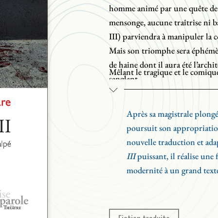
homme animé par une quête de 
mensonge, aucune traîtrise ni b
III) parviendra à manipuler la 
Mais son triomphe sera éphémère
de haine dont il aura été l’archi
Mêlant le tragique et le comiqu
sanglant.
shakespearienne, la pièce donn
certes, mais aussi ceux d’une cla
Après sa magistrale plong
mentent, déçoivent et trompent
poursuit son appropriation
chorégraphié. Qui oserait préten
nouvelle traduction et ada
seul fourbe dans cette histoire?
III
puissant, il réalise une 
modernité à un grand text