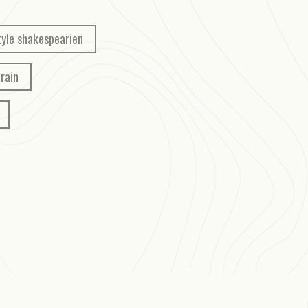
tyle shakespearien
rain