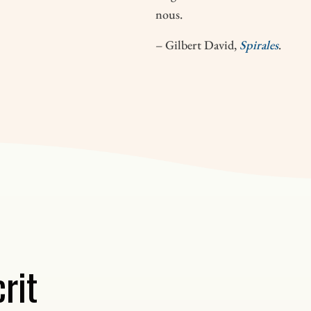
nous.
– Gilbert David,
Spirales
.
rit