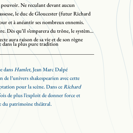
pouvoir. Ne reculant devant aucun
assesse, le duc de Gloucester (futur Richard
cour et à anéantir ses nombreux ennemis.
. Dès qu’il s’emparera du trône, le système
tecte aura raison de sa vie et de son règne
e dans la plus pure tradition
e à voir les travers d’un homme méchant,
sse entière : tous les personnages de la cour
ée dans
Hamlet
, Jean Marc Dalpé
 allègrement, dans un ballet savamment
 de l’univers shakespearien avec cette
dre que le duc, aussi méchant soit-il, est le
ptation pour la scène. Dans ce
Richard
fois de plus l’exploit de donner force et
e du patrimoine théâtral.