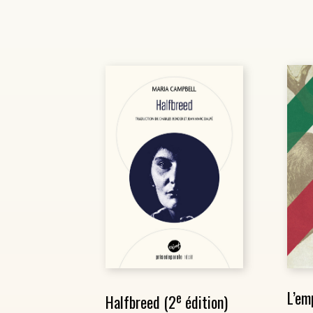
L’em
e
Halfbreed (2
édition)