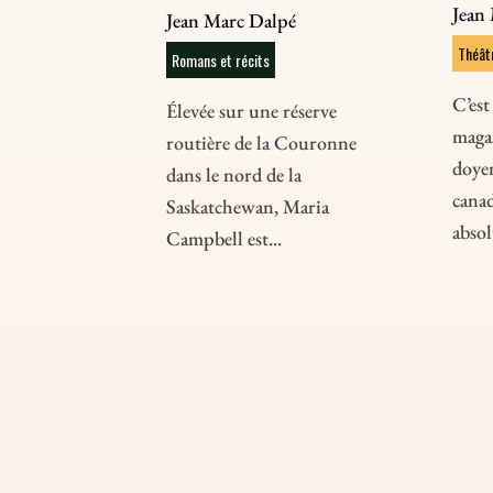
Jean
Jean Marc Dalpé
Théât
Romans et récits
C’est
Élevée sur une réserve
magas
routière de la Couronne
doye
dans le nord de la
canad
Saskatchewan, Maria
absol
Campbell est...