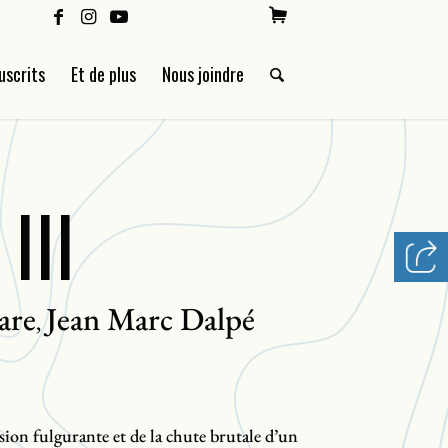
uscrits
Et de plus
Nous joindre
III
are
Jean Marc Dalpé
,
ension fulgurante et de la chute brutale d’un