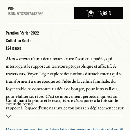
PDF
16,99 $
ISBN: 9782897443269
Parution Février 2022
Collection Récits
124 pages
Mouvements
réunit deux textes, entre l’essai et la poésie, qui
interrogent le rapport au territoire géographique et affectif. À
travers eux, Voyer-Léger explore des notions d’attachement qui se
transforment à une époque où l’idée de la cellule familiale, du
foyer stable, se confronte au désir de bouger, pour le travail ou
pour réaliser ses rêves. C’est ce mouvement perpétuel qui est au
Combinant la photo et le texte,
Entre-deux
porte à la fois sur le
cœur du recueil.
rapport à l’espace d’une narratrice toujours en déplacement et sur
la façon dont sa trajectoire adopte la forme de cercles
concentriques alors qu’elle devient mère et explore le monde par
Dans ces œuvres, Voyer-Léger laisse émerger une idée du réel au fil