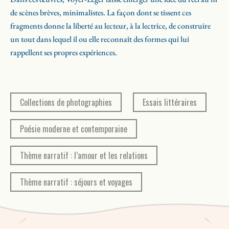
les yeux d’un enfant, à une autre échelle.
de scènes brèves, minimalistes. La façon dont se tissent ces
15 Nord
est le récit des allers-retours sur une autoroute entre un
fragments donne la liberté au lecteur, à la lectrice, de construire
père divorcé et sa fille. La voiture y devient le lieu d’une grande
un tout dans lequel il ou elle reconnaît des formes qui lui
intimité et d’une paradoxale stabilité.
rappellent ses propres expériences.
Collections de photographies
Essais littéraires
Poésie moderne et contemporaine
Thème narratif : l’amour et les relations
Thème narratif : séjours et voyages