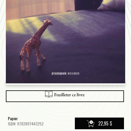
Feuilleter ce livre
Papier
22,95 $
ISBN: 9782897443252