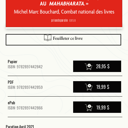
Feuilleter ce livre
Papier
28,95 $
ISBN: 9782897442842
PDF
19,99 $
ISBN: 9782897442859
ePub
19,99 $
ISBN: 9782897442866
Parution Avril 2021