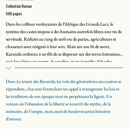
Collection Roman
508 pages
Dans les collines verdoyantes de l’Afrique des Grands Lacs, le
système des castes impose à des humains autrefois libres une vie de
servitude. Réduits au rang de serfs ou de parias, agriculteurs et
chasseurs sont résignés à leur sort. Mais sur son lit de mort,
Karanda ordonne à ses fils de se disperser sur des terres lointaines,
puis leur lègue un totem, le sanglier, et un interdit : il faudra
désormais refuser les cadeaux empoisonnés des pasteurs. Pendant
des siècles, le testament de Karanda est transmis par le biais du
Dans
Le totem des Baranda
, les voix des générations successives se
poème généalogique, jusqu’au jour où le totem devient le signe de
répondent, chacune formulant un appel à transgresser les lois et
ralliement d’une fraternité déterminée à en finir avec la guerre des
les traditions de son époque tout en perpétuant la lignée. Un
castes et à instaurer une paix durable.
roman où l’obsession de la liberté se nourrit du mythe, de la
mémoire, de l’utopie, mais aussi de bouleversantes histoires
d’amour.