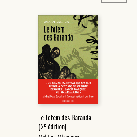
Le totem des Baranda
e
(2
édition)
Melchior Mbonimpa