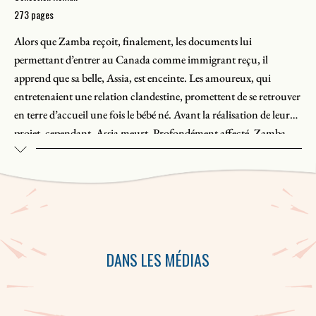
273 pages
Alors que Zamba reçoit, finalement, les documents lui
permettant d’entrer au Canada comme immigrant reçu, il
apprend que sa belle, Assia, est enceinte. Les amoureux, qui
entretenaient une relation clandestine, promettent de se retrouver
en terre d’accueil une fois le bébé né. Avant la réalisation de leur
projet, cependant, Assia meurt. Profondément affecté, Zamba
s’accrochera dès lors à une mission : l’éducation de son fils
Manéno. Mais des circonstances viendront infléchir son destin,
dont la rencontre accidentelle de la jeune Mélanie, que Zamba
aidera à sortir de la détresse. De cette rencontre naîtra une
nouvelle famille.
DANS LES MÉDIAS
Au fil des ans, et grâce à l’investissement généreux et soutenu des
membres de la famille élargie, tant au Canada qu’au Kenya, une
œuvre humanitaire prend forme. La solidarité de
la tribu de