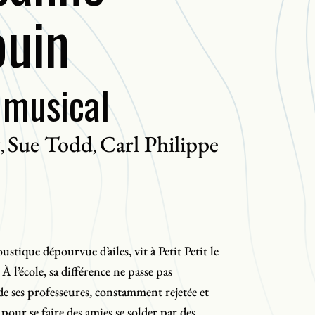
ouin
 musical
y
Sue Todd
Carl Philippe
,
,
stique dépourvue d’ailes, vit à Petit Petit le
 l’école, sa différence ne passe pas
de ses professeures, constamment rejetée et
s pour se faire des amies se solder par des