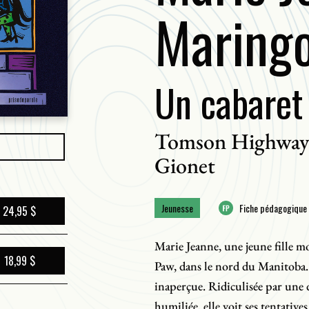
Maring
Un cabaret
Tomson Highwa
Gionet
Jeunesse
Fiche pédagogique
24,95 $
Marie Jeanne, une jeune fille mou
18,99 $
Paw, dans le nord du Manitoba. À
inaperçue. Ridiculisée par une 
humiliée, elle voit ses tentative