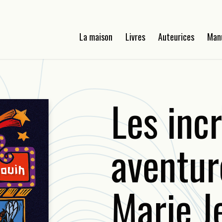
La maison
Livres
Auteurices
Man
Les inc
aventur
Marie J