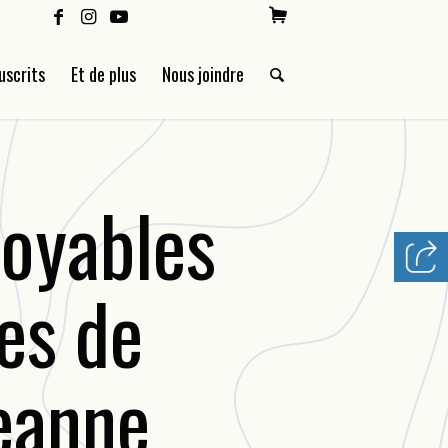
uscrits
Et de plus
Nous joindre
royables
es de
eanne