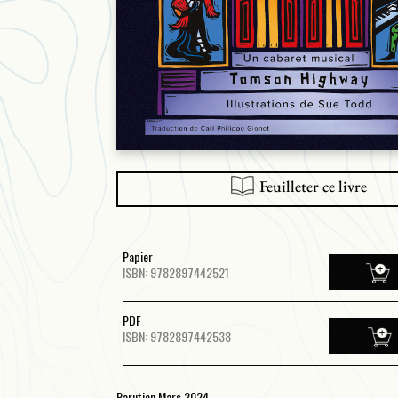
Feuilleter ce livre
Papier
ISBN: 9782897442521
PDF
ISBN: 9782897442538
Parution Mars 2024