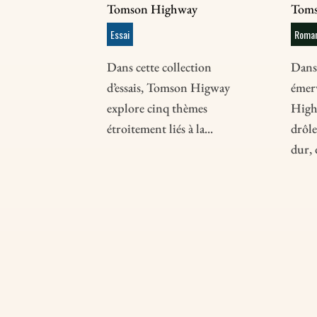
Tomson Highway
Toms
Essai
Roman
Dans cette collection
Dans
d’essais, Tomson Higway
émer
explore cinq thèmes
High
étroitement liés à la...
drôle
dur, 