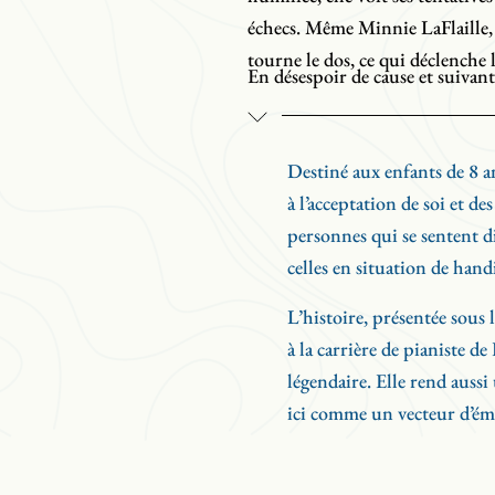
échecs. Même Minnie LaFlaille,
tourne le dos, ce qui déclenche 
En désespoir de cause et suivant
décide de raconter son histoire
pianiste qui est un peu son ange
Destiné aux enfants de 8 an
liberté dont elle a besoin pour a
à l’acceptation de soi et des
--
personnes qui se sentent d
celles en situation de hand
Traduction : Carl Philippe Gio
Révision : Andrina Turenne, 
L’histoire, présentée sous 
à la carrière de pianiste de
légendaire. Elle rend auss
ici comme un vecteur d’ém