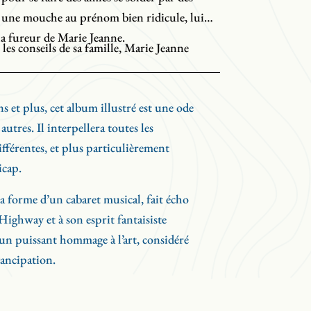
 une mouche au prénom bien ridicule, lui
la fureur de Marie Jeanne.
 les conseils de sa famille, Marie Jeanne
 dans un spectacle musical. Épaulée par un
 gardien, elle trouve sur scène l’espace de
s et plus, cet album illustré est une ode
ffirmer son identité.
 autres. Il interpellera toutes les
ifférentes, et plus particulièrement
icap.
net
Patricia Cano et Tomson Highway
la forme d’un cabaret musical, fait écho
 Highway et à son esprit fantaisiste
i un puissant hommage à l’art, considéré
ancipation.