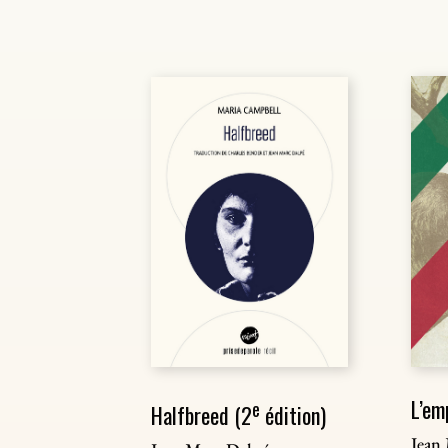
L’em
e
Halfbreed (2
édition)
Jean