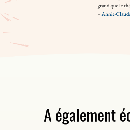
grand que le thé
–
Annie-Claude
A également éc