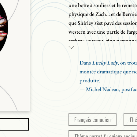
une boîte à souliers et le remettr
physique de Zach... et de Bernie
que Shirley s’est payé des sess
western avec une partie de l’ar
rythme soutenu, cinq personnage
miseront le tout pour le tout af
Sur la piste de course, Lucky L
Dans
Lucky Lady
, on trou
montée dramatique que notr
produite.
​— Michel Nadeau, postfac
Français canadien
Thé
Thème narratif : enjeux sociau