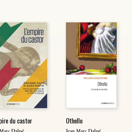
pire du castor
Othello
 Marc Dalpé
Jean Marc Dalpé