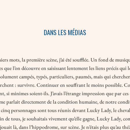
DANS LES MÉDIAS
iers mots, la première scène, j’ai été soufflée. Un fond de musiq
 que l’on découvre en saisissant lentement les liens précis qui l
olument campés, typés, particuliers, paumés, mais qui cherchen
rchent : survivre. Continuer en souffrant le moins possible. Co
t, si minimes soient-ils. J’avais l’étrange impression que par ces 
 me parlait directement de la condition humaine, de notre condit
s cinq personnages sont tous réunis devant Lucky Lady, le cheval
tin de tous, je souhaitais vivement qu’elle gagne, Lucky Lady, co
 jouait là, dans l’hippodrome, sur scène. Je n’étais plus qu’au théâ