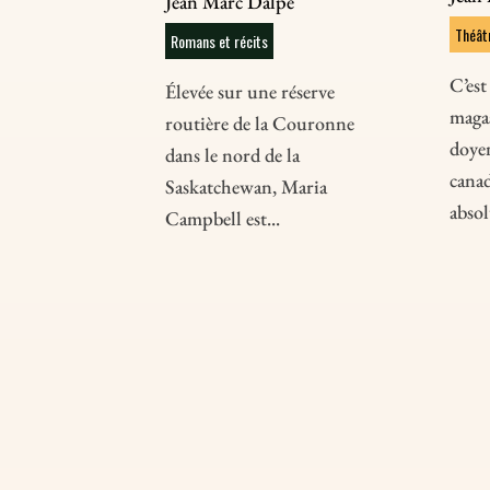
Jean Marc Dalpé
Théât
Romans et récits
C’est
Élevée sur une réserve
magas
routière de la Couronne
doye
dans le nord de la
canad
Saskatchewan, Maria
absol
Campbell est...