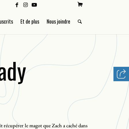
uscrits
Et de plus
Nous joindre
ady
oit récupérer le magot que Zach a caché dans