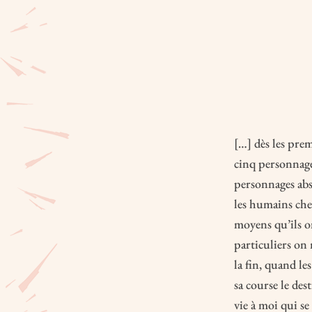
[…] dès les prem
cinq personnages
personnages abs
les humains che
moyens qu’ils on
particuliers on
la fin, quand le
sa course le des
vie à moi qui se