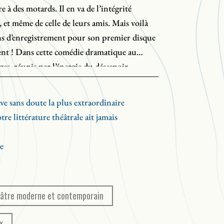
e à des motards. Il en va de l’intégrité
, et même de celle de leurs amis. Mais voilà
ions d’enregistrement pour son premier disque
gent ! Dans cette comédie dramatique au
s, réunis par l’énergie du désespoir,
in de s’affranchir de leur misère ordinaire.
ady joue leurs lendemains.
ve sans doute la plus extraordinaire
e littérature théâtrale ait jamais
e
âtre moderne et contemporain
x