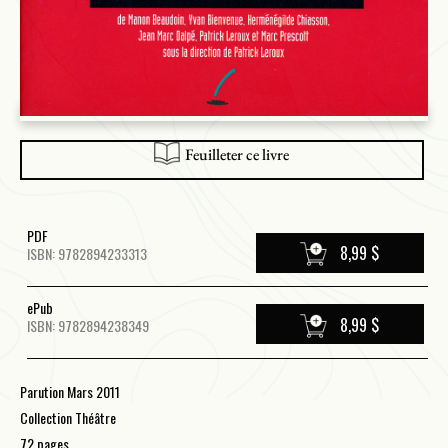
Feuilleter ce livre
PDF
8,99 $
ISBN: 9782894233313
ePub
8,99 $
ISBN: 9782894238349
Parution Mars 2011
Collection Théâtre
72 pages