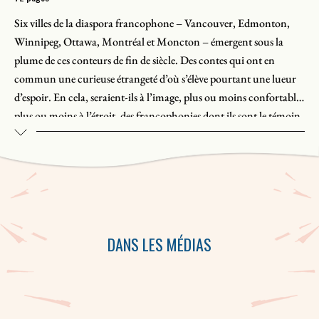
Six villes de la diaspora francophone – Vancouver, Edmonton,
Winnipeg, Ottawa, Montréal et Moncton – émergent sous la
plume de ces conteurs de fin de siècle. Des contes qui ont en
commun une curieuse étrangeté d’où s’élève pourtant une lueur
d’espoir. En cela, seraient-ils à l’image, plus ou moins confortable,
plus ou moins à l’étroit, des francophonies dont ils sont le témoin
et le reflet ?
Des contes éclatants, crus, de Manon Beaudoin, Yvan Bienvenue,
Herménégilde Chiasson, Jean Marc Dalpé, Patrick Leroux et
Marc Prescott. L’empreinte de chaque auteur y est indéniable.
DANS LES MÉDIAS