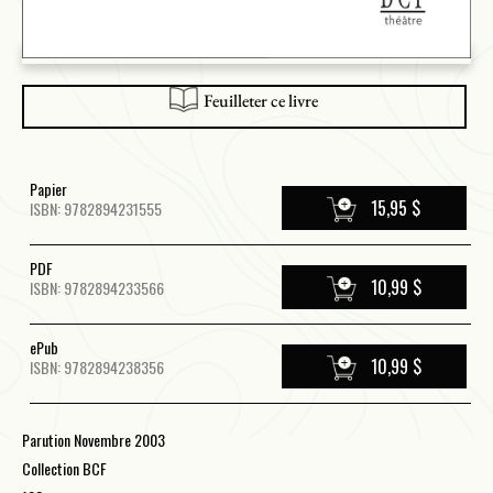
Feuilleter ce livre
Papier
15,95 $
ISBN: 9782894231555
PDF
10,99 $
ISBN: 9782894233566
ePub
10,99 $
ISBN: 9782894238356
Parution Novembre 2003
Collection BCF