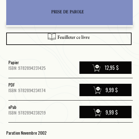
Feuilleter ce livre
Papier
12,95 $
ISBN: 9782894231425
PDF
9,99 $
ISBN: 9782894234174
ePub
9,99 $
ISBN: 9782894238219
Parution Novembre 2002