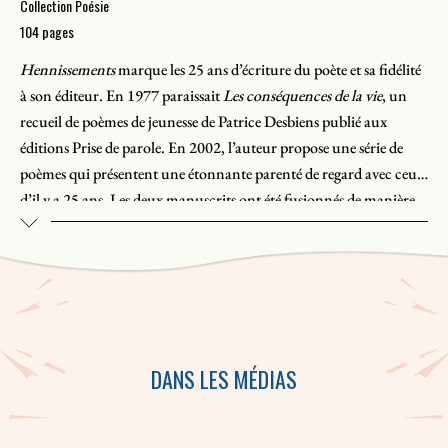
Collection Poésie
104 pages
Hennissements
marque les 25 ans d’écriture du poète et sa fidélité
à son éditeur. En 1977 paraissait
Les conséquences de la vie
, un
recueil de poèmes de jeunesse de Patrice Desbiens publié aux
éditions Prise de parole. En 2002, l’auteur propose une série de
poèmes qui présentent une étonnante parenté de regard avec ceux
d’il y a 25 ans. Les deux manuscrits ont été fusionnés de manière
purement aléatoire. Les poèmes du recueil
Les conséquences de la
vie
s’offrent en alternance avec ceux de
Hennissements
.
25 ans plus tard.
Hennissements
, ce sont des textes drôles,
dépouillés, épurés au possible, qui décapent le réel. En quelques
lignes goguenardes, le poète pose un regard acide-lucide sur
DANS LES MÉDIAS
l’amour, le quotidien, la femme… Une galerie de personnages qui
fourmillent d’une étrange vitalité. Le poète invente de petits
tableaux narratifs sans aucune morale, mais débordants de