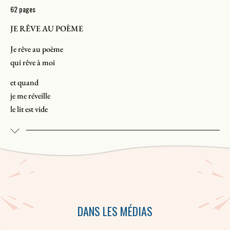
62 pages
JE RÊVE AU POÈME
Je rêve au poème
qui rêve à moi
et quand
je me réveille
le lit est vide
et
encore chaud
Dans son nouveau recueil
Sous un ciel couleur cayenne
, le poète
Patrice Desbiens poursuit son exploration, avec la concision qui
caractérise son œuvre de maturité, des tonalités que revêtent les
grands et petits moments de l’existence.
DANS LES MÉDIAS