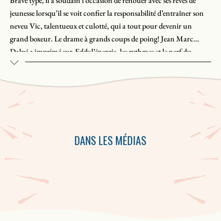
Brave type, il a soudain l’occasion de renouer avec ses rêves de
jeunesse lorsqu’il se voit conﬁer la responsabilité d’entraîner son
neveu Vic, talentueux et culotté, qui a tout pour devenir un
grand boxeur. Le drame à grands coups de poing! Jean Marc
Dalpé a imprimé sur
Eddy
l’énergie, les rythmes et le nerf du
milieu de la boxe. La version anglaise de cette pièce, intitulée
In the
Ring
, (traduction de Robert Dickson), à été créée au festival de
Stratford tandis que la version française a été produite par la
Nouvelle Compagnie théâtrale (aujourd’hui le Théâtre Denise-
Pelletier) à Montréal, toutes deux en 1994.
DANS LES MÉDIAS