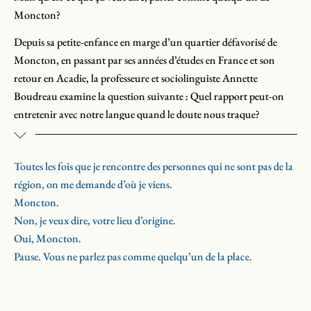
Moncton?
Depuis sa petite-enfance en marge d’un quartier défavorisé de
Moncton, en passant par ses années d’études en France et son
retour en Acadie, la professeure et sociolinguiste Annette
Boudreau examine la question suivante : Quel rapport peut-on
entretenir avec notre langue quand le doute nous traque?
Sur le mode intimiste du récit, elle cartographie un espace social
constamment aux prises avec des jugements portant sur les
Toutes les fois que je rencontre des personnes qui ne sont pas de la
pratiques langagières qui y ont cours. Jugements qui trop souvent
région, on me demande d’où je viens.
conduisent à un verdict de «mort annoncée», dont elle démasque
Moncton.
ici les fausses prémisses. Elle explore les processus qui conduisent à
Non, je veux dire, votre lieu d’origine.
vivre différentes formes d’illégitimité, en mettant l’accent sur
Oui, Moncton.
Parler comme du monde
montre clairement que la langue est un
l’insécurité linguistique qui peut réduire bien des personnes au
Pause. Vous ne parlez pas comme quelqu’un de la place.
lieu de luttes de pouvoir, de hiérarchisations, et de processus
silence. Elle examine les sentiments de révolte que lui inspirent
d’inclusion et d’exclusion. Il illustre aussi les stratégies
aujourd’hui les discours sur la qualité du français parlé par les
d’émancipation mises en place pour assumer – et surtout célébrer
Acadiennes et les Acadiens de Moncton.