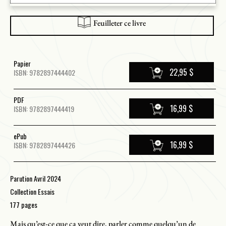
Feuilleter ce livre
Papier
22,95 $
ISBN: 9782897444402
PDF
16,99 $
ISBN: 9782897444419
ePub
16,99 $
ISBN: 9782897444426
Parution Avril 2024
Collection Essais
177 pages
Mais qu’est-ce que ça veut dire, parler comme quelqu’un de