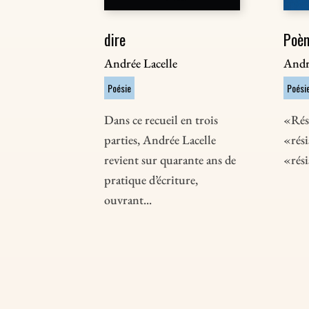
dire
Poèm
Andrée Lacelle
Andr
Poésie
Poési
Dans ce recueil en trois
«Rési
parties, Andrée Lacelle
«rési
revient sur quarante ans de
«rési
pratique d’écriture,
ouvrant...