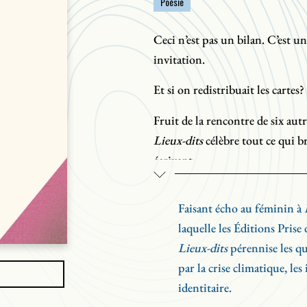
Poésie
Ceci n’est pas un bilan. C’est 
invitation.
Et si on redistribuait les cartes?
Fruit de la rencontre de six au
Lieux-dits
célèbre tout ce qui b
écrivent.
Ensemble, Suzanne Kemenang, 
Faisant écho au féminin à
Andrée Lacelle, Yolande Jimene
laquelle les Éditions Prise 
décennies d’expérience dans les 
Lieux-dits
pérennise les q
l’enseignement et de l’administr
par la crise climatique, les 
publications.
identitaire.