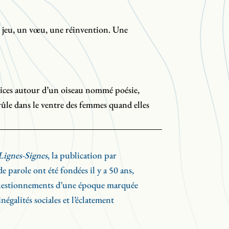
un jeu, un vœu, une réinvention. Une
trices autour d’un oiseau nommé poésie,
rûle dans le ventre des femmes quand elles
Guylaine Tousignant, Miriam Cusson,
Lignes-Signes
, la publication par
z et Charlotte L’Orage cumulent plusieurs
de parole ont été fondées il y a 50 ans,
milieux du livre, du théâtre, de
uestionnements d’une époque marquée
ation des arts, ainsi qu’une vingtaine de
inégalités sociales et l’éclatement