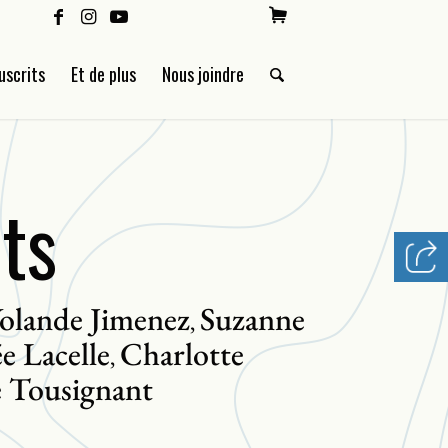
uscrits
Et de plus
Nous joindre
its
olande Jimenez
Suzanne
,
e Lacelle
Charlotte
,
 Tousignant