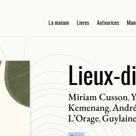
La maison
Livres
Auteurices
Man
Lieux-d
Miriam Cusson
Y
,
Kemenang
André
,
L’Orage
Guylaine
,