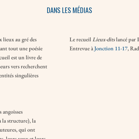
DANS LES MÉDIAS
 lieux au gré des
Le recueil
Lieux-dits
lancé par 
avant tout une poésie
Entrevue à
Jonction 11-17
, Ra
cueil est un livre de
eurs vers recherchent
entités singulières
s angoisses
 la structure), la
auteures, qui ont
s, leurs yeux et leurs