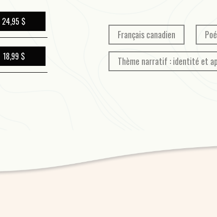
24,95 $
Français canadien
Poé
18,99 $
Thème narratif : identité et 