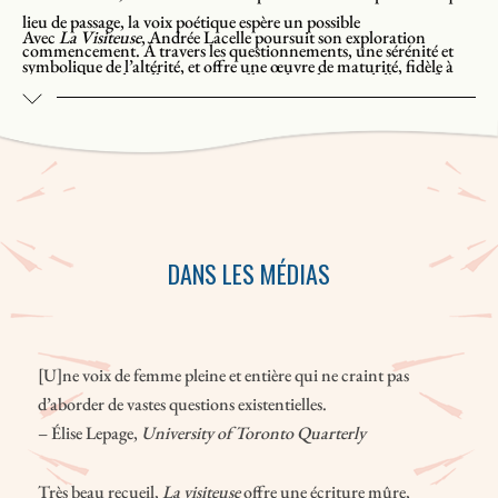
lieu de passage, la voix poétique espère un possible
Avec
La Visiteuse
, Andrée Lacelle poursuit son exploration
commencement. À travers les questionnements, une sérénité et
symbolique de l’altérité, et offre une œuvre de maturité, fidèle à
une candeur, de celles qui se cueillent dans le regard d’un enfant.
une pratique d’écriture qui s’élabore depuis près de quarante ans.
DANS LES MÉDIAS
[U]ne voix de femme pleine et entière qui ne craint pas
d’aborder de vastes questions existentielles.
– Élise Lepage,
University of Toronto Quarterly
Très beau recueil,
La visiteuse
offre une écriture mûre,