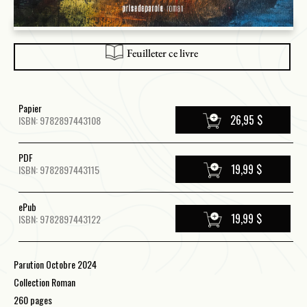
Feuilleter ce livre
Papier
26,95 $
ISBN: 9782897443108
PDF
19,99 $
ISBN: 9782897443115
ePub
19,99 $
ISBN: 9782897443122
Parution Octobre 2024
Collection Roman
260 pages