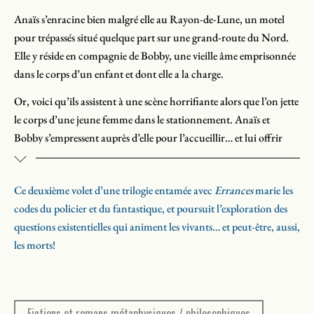
Anaïs s’enracine bien malgré elle au Rayon-de-Lune, un motel
pour trépassés situé quelque part sur une grand-route du Nord.
Elle y réside en compagnie de Bobby, une vieille âme emprisonnée
dans le corps d’un enfant et dont elle a la charge.
Or, voici qu’ils assistent à une scène horrifiante alors que l’on jette
le corps d’une jeune femme dans le stationnement. Anaïs et
Bobby s’empressent auprès d’elle pour l’accueillir… et lui offrir
une chambre.
Pendant ce temps, à Hollywood, June – leur grande complice –,
Ce deuxième volet d’une trilogie entamée avec
Errances
marie les
séduit les foules grâce à ses séances de voyance télédiffusées à la
codes du policier et du fantastique, et poursuit l’exploration des
grandeur de l’Amérique. Malgré son succès, peinant à composer
questions existentielles qui animent les vivants… et peut-être, aussi,
avec le rythme effréné imposé par le monde de la télévision, June
les morts!
est en crise.
Alors qu’Anaïs s’active à résoudre le meurtre de la jeune et
mystérieuse Mirka, June tente de renouer avec le monde des
Fictions et romans métaphysiques / philosophiques