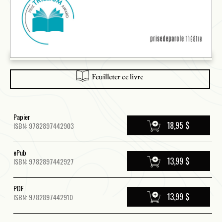
Feuilleter ce livre
Papier
18,95 $
ISBN: 9782897442903
ePub
13,99 $
ISBN: 9782897442927
PDF
13,99 $
ISBN: 9782897442910