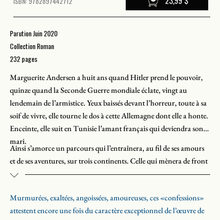
23,99 $
ISBN: 9782897442712
Parution Juin 2020
Collection Roman
232 pages
Marguerite Andersen a huit ans quand Hitler prend le pouvoir,
quinze quand la Seconde Guerre mondiale éclate, vingt au
lendemain de l’armistice. Yeux baissés devant l’horreur, toute à sa
soif de vivre, elle tourne le dos à cette Allemagne dont elle a honte.
Enceinte, elle suit en Tunisie l’amant français qui deviendra son
mari.
Ainsi s’amorce un parcours qui l’entraînera, au fil de ses amours
et de ses aventures, sur trois continents. Celle qui mènera de front
une vie d’épouse, de mère, d’immigrante, d’universitaire et
d’autrice retrace, dans
La mauvaise mère
, les moments importants
Murmurées, exaltées, angoissées, amoureuses, ces «confessions»
de sa vie, questionne ses choix, fait l’aveu de ses erreurs. Ce faisant,
attestent encore une fois du caractère exceptionnel de l’œuvre de
elle met en lumière les nombreux paradoxes qui, encore à ce jour,