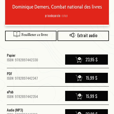
Feuilleter ce livre
Extrait audio
Papier
23,95 $
ISBN: 9782897442330
PDF
15,99 $
ISBN: 9782897442347
ePub
15,99 $
ISBN: 9782897442354
Audio (MP3)