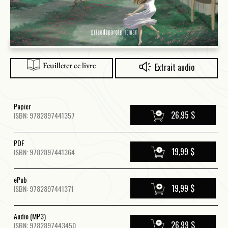
Feuilleter ce livre
Extrait audio
Papier
26,95 $
ISBN: 9782897441357
PDF
19,99 $
ISBN: 9782897441364
ePub
19,99 $
ISBN: 9782897441371
Audio (MP3)
26,99 $
ISBN: 9782897443450