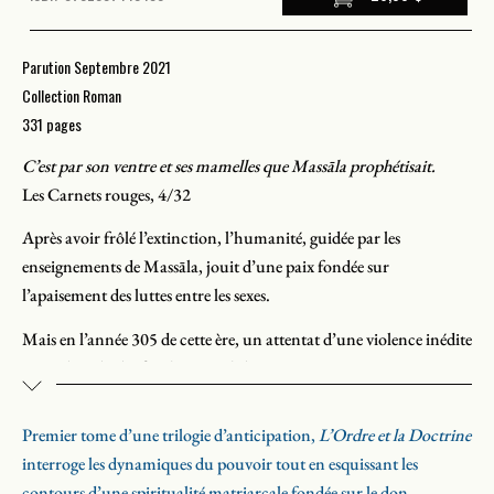
Parution Septembre 2021
Collection Roman
331 pages
C’est par son ventre et ses mamelles que Massāla prophétisait.
Les Carnets rouges, 4/32
Après avoir frôlé l’extinction, l’humanité, guidée par les
enseignements de Massāla, jouit d’une paix fondée sur
l’apaisement des luttes entre les sexes.
Mais en l’année 305 de cette ère, un attentat d’une violence inédite
vient ébranler les fondements de la jeune société.
Tandis que la tension monte, un délégué du Consensoire tente de
Premier tome d’une trilogie d’anticipation,
L’Ordre et la Doctrine
convaincre l’Ordre des mères de restreindre les libertés civiles, une
interroge les dynamiques du pouvoir tout en esquissant les
nubile explore les mystères du féminin à la massalière, lieu où l’on
contours d’une spiritualité matriarcale fondée sur le don.