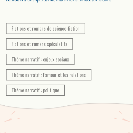
choisit celles qui seront appelées à procréer, et un improbable duo
tente d’élucider un vol d’artefacts survenu au Musée
panaméricain d’histoire et d’anthropologie.
Fictions et romans de science-fiction
Fictions et romans spéculatifs
Thème narratif : enjeux sociaux
Thème narratif : l’amour et les relations
Thème narratif : politique