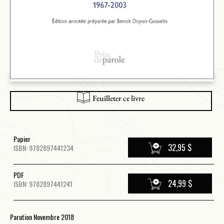
Feuilleter ce livre
Papier
32,95 $
ISBN: 9782897441234
PDF
24,99 $
ISBN: 9782897441241
Parution Novembre 2018