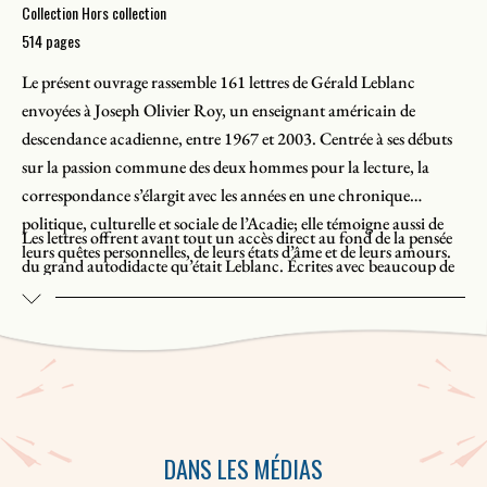
Collection Hors collection
514 pages
Le présent ouvrage rassemble 161 lettres de Gérald Leblanc
envoyées à Joseph Olivier Roy, un enseignant américain de
descendance acadienne, entre 1967 et 2003. Centrée à ses débuts
sur la passion commune des deux hommes pour la lecture, la
correspondance s’élargit avec les années en une chronique
politique, culturelle et sociale de l’Acadie; elle témoigne aussi de
Les lettres offrent avant tout un accès direct au fond de la pensée
leurs quêtes personnelles, de leurs états d’âme et de leurs amours.
du grand autodidacte qu’était Leblanc. Écrites avec beaucoup de
liberté, de manière parfois tranchante, on y découvre une volonté
de faire éclater les frontières, de s’inscrire dans le monde. Elles
permettent de porter un regard neuf sur la trajectoire de l’écrivain
dans la sphère littéraire, mais aussi de comprendre l’évolution de
En raison de son volume et de sa durée dans le temps, cette
ses idées sur le plan social et sa réflexion singulière sur la culture
correspondance est la plus importante du fonds d’archives
acadienne.
Gérald-Leblanc. Elle fournit d’intéressantes clés pour quiconque
DANS LES MÉDIAS
veut en apprendre davantage sur l’un des grands écrivains de la