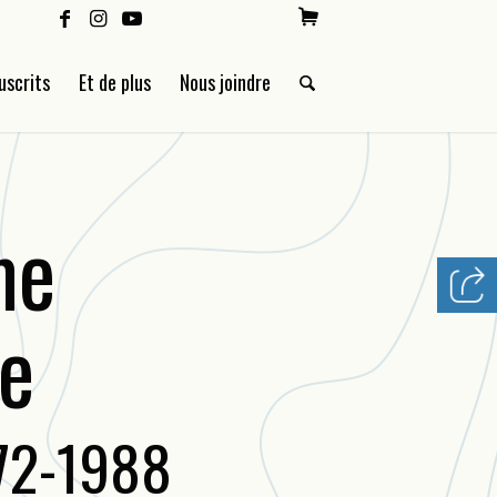
uscrits
Et de plus
Nous joindre
me
re
72-1988