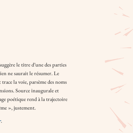
uggère le titre d’une des parties
rien ne saurait le résumer. Le
t trace la voie, parsème des noms
tensions. Source inaugurale et
ge poétique rend à la trajectoire
ême », justement.
r
.