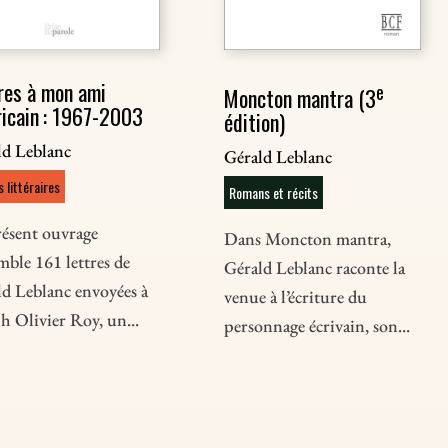
res à mon ami
e
Moncton mantra (3
icain : 1967-2003
édition)
ld Leblanc
Gérald Leblanc
 littéraires
Romans et récits
résent ouvrage
Dans Moncton mantra,
mble 161 lettres de
Gérald Leblanc raconte la
ld Leblanc envoyées à
venue à l’écriture du
h Olivier Roy, un...
personnage écrivain, son...