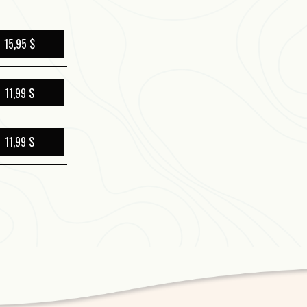
les bribes de ce qui pourrait 
formation. S’établit ici un ra
15,95 $
roman du poète, qui raconte sa di
bouillonnement culturel du Mo
11,99 $
La poésie, ici, se manifeste com
11,99 $