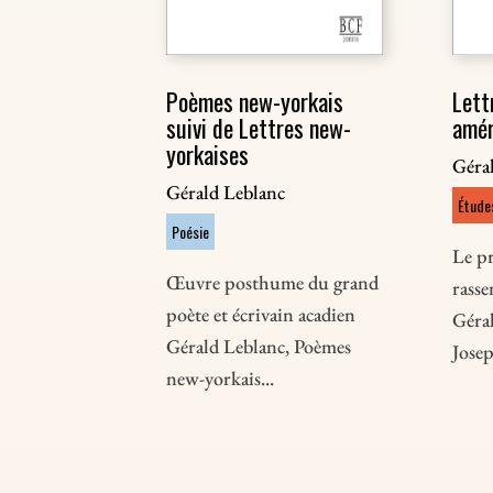
Poèmes new-yorkais
Lett
suivi de Lettres new-
amér
yorkaises
Géra
Gérald Leblanc
Études
Poésie
Le p
Œuvre posthume du grand
rasse
poète et écrivain acadien
Géra
Gérald Leblanc, Poèmes
Josep
new-yorkais...