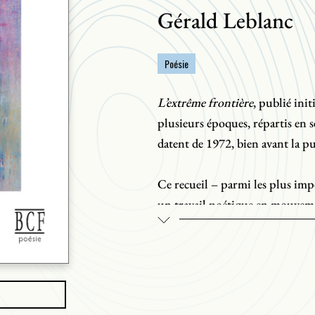
Gérald Leblanc
Poésie
L’extrême frontière
, publié ini
plusieurs époques, répartis en se
datent de 1972, bien avant la p
Ce recueil – parmi les plus imp
un travail poétique en mouvem
approfondissement de la matière
recueil contient les textes des 
au cours des années 1980 pour 
En parallèle au travail sur la m