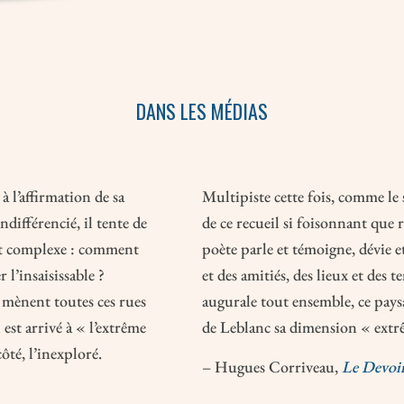
DANS LES MÉDIAS
à l’affirmation de sa
Multipiste cette fois, comme le s
ndifférencié, il tente de
de ce recueil si foisonnant que 
est complexe : comment
poète parle et témoigne, dévie e
 l’insaisissable ?
et des amitiés, des lieux et des 
mènent toutes ces rues
augurale tout ensemble, ce paysa
est arrivé à « l’extrême
de Leblanc sa dimension « extr
ôté, l’inexploré.
– Hugues Corriveau,
Le Devoi