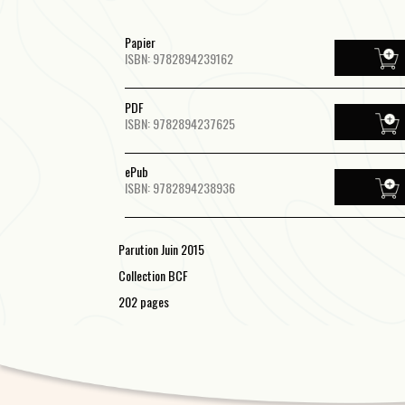
Papier
ISBN: 9782894239162
PDF
ISBN: 9782894237625
ePub
ISBN: 9782894238936
Parution Juin 2015
Collection BCF
202 pages