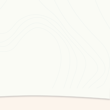
constituer une autobiographie ou un roman de
pprochement avec
Moncton mantra
, seul
fficile venue à l’écriture dans le
ncton des années 1970 et 1980.
me pratique vitale et politique.