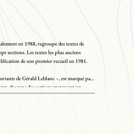
tialement en 1988, regroupe des textes de
pt sections. Les textes les plus anciens
ublication de son premier recueil en 1981.
ortants de Gérald Leblanc –, est marqué par
ent, chacune des sections marquant un
 première, la langue et ses rythmiques. Le
chansons bien connues que Leblanc a écrites
le groupe 1755.
atière poétique,
L’extrême frontière
rassemble