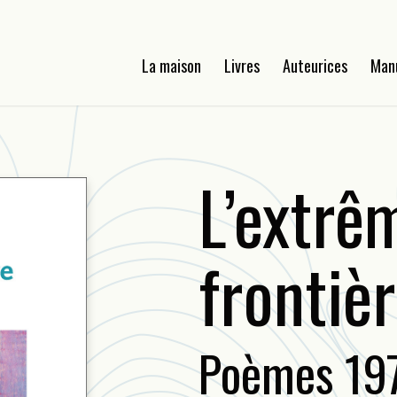
La maison
Livres
Auteurices
Man
L’extrê
frontiè
Poèmes 19