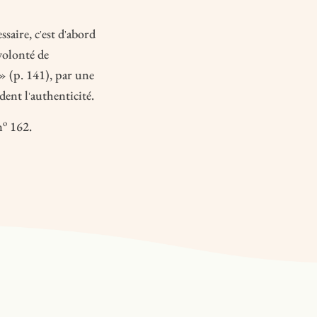
ssaire, c
est d
abord
’
’
volonté de
 » (p. 141), par une
dent l
authenticité.
’
o
n
162.