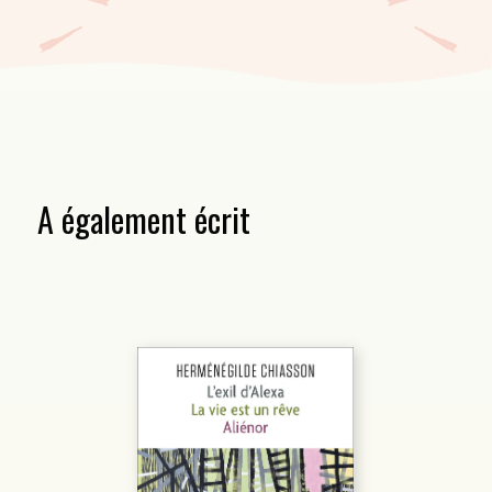
De ce projet inusité, l’auteur dit «[…] l’armature du texte était de
prendre mon nom, qui a douze lettres, de le décomposer sur douze
mois. Douze, c’est un chiffre mystique aussi […].»
A également écrit