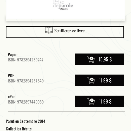
Feuilleter ce livre
Papier
15,95 $
ISBN: 9782894239247
PDF
11,99 $
ISBN: 9782894237649
ePub
11,99 $
ISBN: 9782897440039
Parution Septembre 2014
Collection Récits