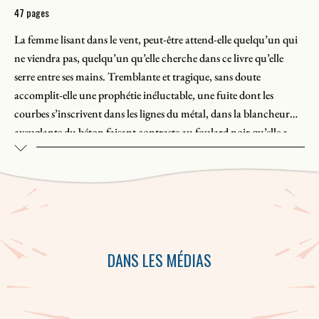
47 pages
La femme lisant dans le vent, peut-être attend-elle quelqu’un qui
ne viendra pas, quelqu’un qu’elle cherche dans ce livre qu’elle
serre entre ses mains. Tremblante et tragique, sans doute
accomplit-elle une prophétie inéluctable, une fuite dont les
courbes s’inscrivent dans les lignes du métal, dans la blancheur
aveuglante du béton faisant contraste au foulard noir qu’elle a
noué sur ses lunettes et qui lui fouette le visage. Le reste de ses
vêtements fait corps étroit avec elle, le temps s’écoule sublime, la
lumière se perd en elle et le livre qu’elle tient l’excuse du monde des
vivants.
IdentitéS
est le neuvième d’une série de douze ouvrages intitulée
DANS LES MÉDIAS
Autoportrait
, publiés au rythme d’un par mois en 2014. Chaque
ouvrage répond à une consigne singulière et son titre débute par
une lettre du prénom de l’auteur.