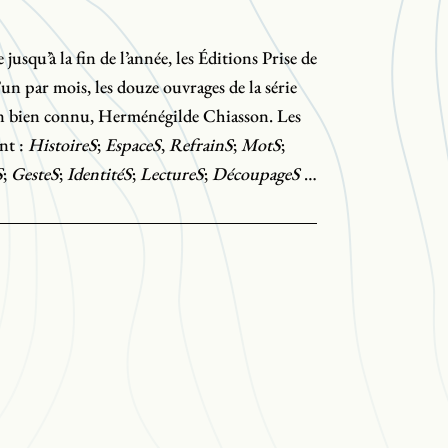
jusqu’à la fin de l’année, les Éditions Prise de
un par mois, les douze ouvrages de la série
en bien connu, Herménégilde Chiasson. Les
ont :
HistoireS
;
EspaceS
,
RefrainS
;
MotS
;
S
;
GesteS
;
IdentitéS
;
LectureS
;
DécoupageS
;
s exactement, et répond à une contrainte
it «[…] l’armature du texte était de prendre
e le décomposer sur douze mois. Douze, c’est
 À l’image de l’œuvre que bâtit ce grand
trait
nous convie à une aventure