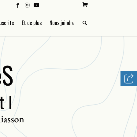
uscrits
Et de plus
Nous joindre
eS
t I
iasson