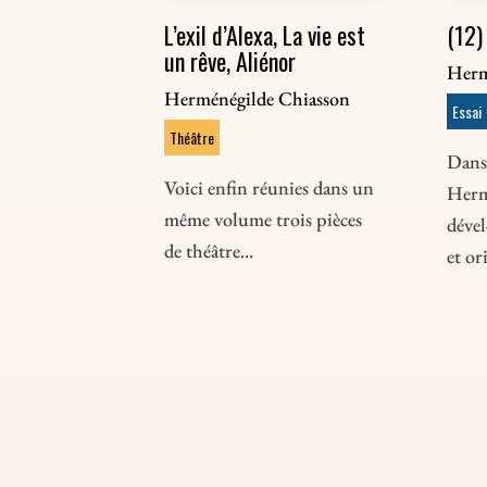
L’exil d’Alexa, La vie est
(12)
un rêve, Aliénor
Herm
Herménégilde Chiasson
Essai
Théâtre
Dans 
Voici enfin réunies dans un
Herm
même volume trois pièces
déve
de théâtre...
et ori