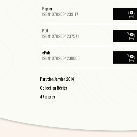
Papier
ISBN: 9782894239117
PDF
ISBN: 9782894237571
ePub
ISBN: 9782894238868
Parution Janvier 2014
Collection Récits
47 pages