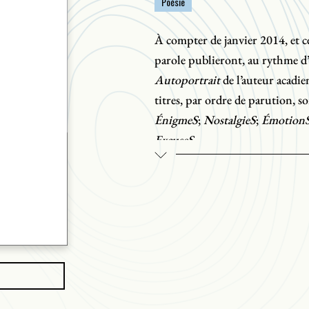
Poésie
À compter de janvier 2014, et ce 
parole publieront, au rythme d’
Autoportrait
de l’auteur acadi
titres, par ordre de parution, s
ÉnigmeS
;
NostalgieS
;
Émotion
ExcuseS
.
Chaque ouvrage compte 48 page
particulière.
De ce projet inusité, l’auteur d
mon nom, qui a douze lettres, d
un chiffre mystique aussi […].»
créateur depuis 40 ans,
Autopor