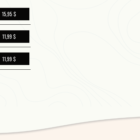
profondément originale, protéif
cesse renouvelée de faire l’inve
15,95 $
banales, en vue d’en faire rejaill
11,99 $
11,99 $