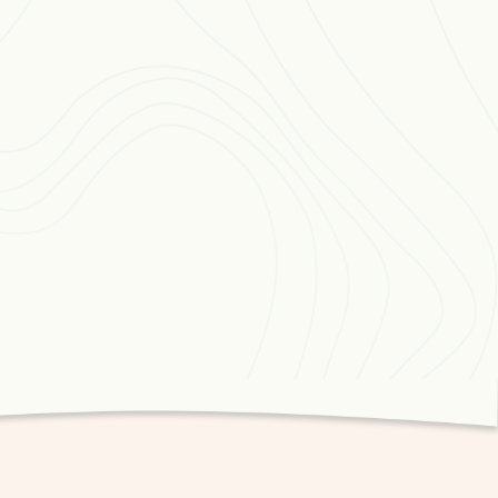
orme, qui s’inscrit dans sa manière sans
ntaire des choses autour de lui, même les plus
ir la grâce, l’émouvante beauté.