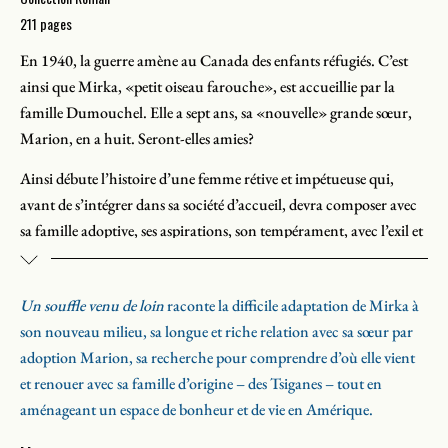
211 pages
En 1940, la guerre amène au Canada des enfants réfugiés. C’est
ainsi que Mirka, «petit oiseau farouche», est accueillie par la
famille Dumouchel. Elle a sept ans, sa «nouvelle» grande sœur,
Marion, en a huit. Seront-elles amies?
Ainsi débute l’histoire d’une femme rétive et impétueuse qui,
avant de s’intégrer dans sa société d’accueil, devra composer avec
sa famille adoptive, ses aspirations, son tempérament, avec l’exil et
la découverte troublante de ses origines. Ultimement, elle léguera
à sa fille une histoire et une mission hors du commun.
Un souffle venu de loin
raconte la difficile adaptation de Mirka à
son nouveau milieu, sa longue et riche relation avec sa sœur par
adoption Marion, sa recherche pour comprendre d’où elle vient
et renouer avec sa famille d’origine – des Tsiganes – tout en
aménageant un espace de bonheur et de vie en Amérique.