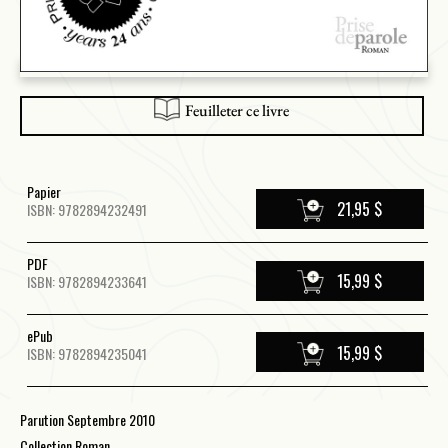
Feuilleter ce livre
Papier
21,95 $
ISBN: 9782894232491
PDF
15,99 $
ISBN: 9782894233641
ePub
15,99 $
ISBN: 9782894235041
Parution Septembre 2010
Collection Roman