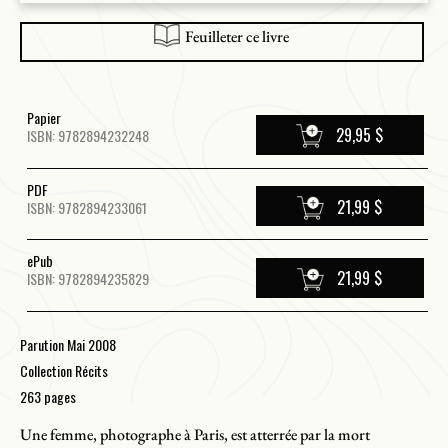
Feuilleter ce livre
Papier
29,95 $
ISBN: 9782894232248
PDF
21,99 $
ISBN: 9782894233061
ePub
21,99 $
ISBN: 9782894235829
Parution Mai 2008
Collection Récits
263 pages
Une femme, photographe à Paris, est atterrée par la mort