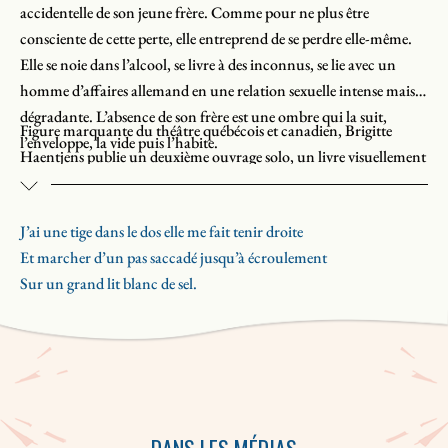
accidentelle de son jeune frère. Comme pour ne plus être
consciente de cette perte, elle entreprend de se perdre elle-même.
Elle se noie dans l’alcool, se livre à des inconnus, se lie avec un
homme d’affaires allemand en une relation sexuelle intense mais
dégradante. L’absence de son frère est une ombre qui la suit,
Figure marquante du théâtre québécois et canadien, Brigitte
l’enveloppe, la vide puis l’habite.
Haentjens publie un deuxième ouvrage solo, un livre visuellement
et formellement intrigant. La mise en page découpe comme de la
poésie un texte qui se lit pourtant comme de la prose. Une série de
J’ai une tige dans le dos elle me fait tenir droite
photos d’Angelo Barsetti accompagne le texte. Le récit est réduit à
Et marcher d’un pas saccadé jusqu’à écroulement
l’essentiel : un regard en surface qui fait ressentir un désarroi en
«Récit troué» : c’est le genre que donne l’auteure à ce portrait
Sur un grand lit blanc de sel.
profondeur.
dénudé, qui s’interdit l’introspection, s’en tient à la surface des
actes et des êtres. Son tour de force : faire sentir une intense
présence au cœur d’une intense absence.
DANS LES MÉDIAS