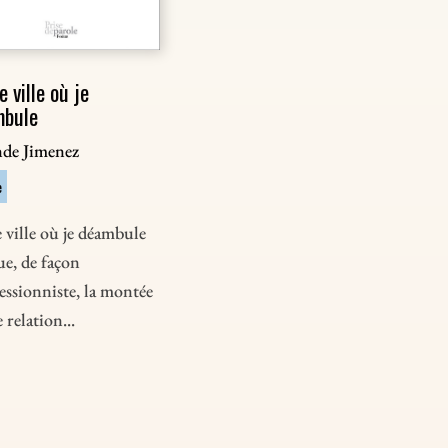
e ville où je
mbule
nde Jimenez
e
 ville où je déambule
e, de façon
ssionniste, la montée
 relation...