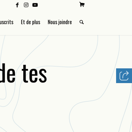
uscrits
Et de plus
Nous joindre
de tes