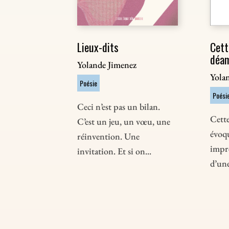
Lieux-dits
Cett
déa
Yolande Jimenez
Yola
Poésie
Poési
Ceci n’est pas un bilan.
Cette
C’est un jeu, un vœu, une
évoqu
réinvention. Une
impre
invitation. Et si on...
d’une