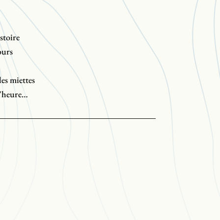
istoire
ours
les miettes
d'heure
de finir mon café
 ses ironies de secours, ses amours malmenées
res,
au sud de tes yeux
n’est pas sans rappeler,
rible lucidité d’un Patrice Desbiens.