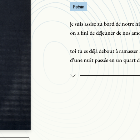
Poésie
je suis assise au bord de notre h
on a fini de déjeuner de nos am
toi tu es déjà debout à ramasser 
d’une nuit passée en un quart 
si seulement j’avais eu le temps 
j’aurais pu lire dans la tasse
le peu d’avenir qu’il nous reste
Par ses ahurissements familiers,
dans une ville qui en a vu d’aut
au féminin très singulier, la ter