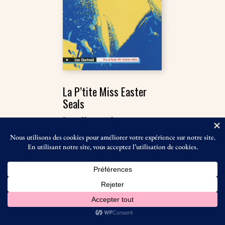
La P’tite Miss Easter
Seals
Lina Chartrand
Théâtre
Une jeune ﬁlle de quinze ans,
victime de la polio, entreprend
un long voyage de Timmins à
Toronto, en quête...