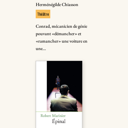
Herménégilde Chiasson
Théâtre
Conrad, mécanicien de génie
pouvant «démancher» et
«ramancher» une voiture en
une...