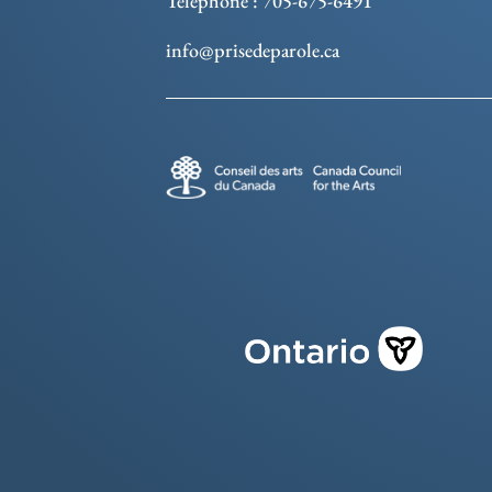
Téléphone : 705-675-6491
info@prisedeparole.ca