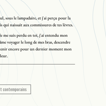
eul, sous le lampadaire, et j'ai perçu pour la
s qui naissait aux commissures de tes lèvres.
 Je me suis perdu en toi, j'ai entendu mon
n âme voyager le long de mes bras, descendre
 retenir encore pour un dernier moment mon
leur.
de chaleur à me donner dans la grande
s ai survécu mais il demeure que c'est
andis que vous êtes des milliers et même des
 des sidatiques d'Amérique.
et contemporains