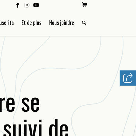
uscrits
Et de plus
Nous joindre
re se
 suivi de