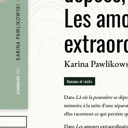
Les am
extraor
Karina Pawlikows
Romans et récits
Dans
Là où la poussière se dépo
mémoire à la suite d’une sépara
elles racontent ce qui persiste q
Dans
Les amours extraordinair