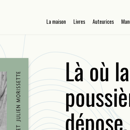
La maison
Livres
Auteurices
Man
Là où la
poussiè
dépose,