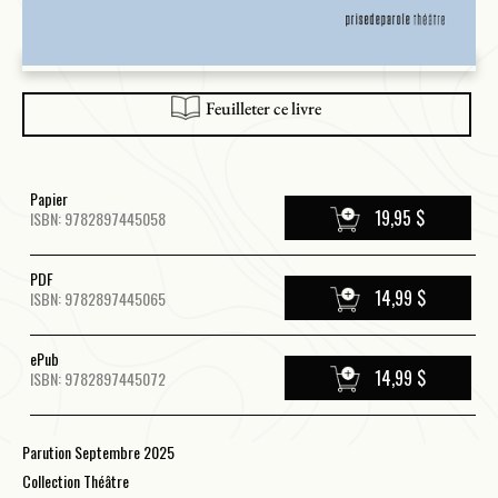
Feuilleter ce livre
Papier
19,95 $
ISBN: 9782897445058
PDF
14,99 $
ISBN: 9782897445065
ePub
14,99 $
ISBN: 9782897445072
Parution Septembre 2025
Collection Théâtre