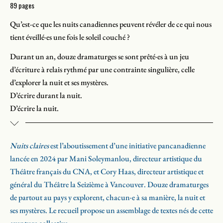
89 pages
Qu’est-ce que les nuits canadiennes peuvent révéler de ce qui nous
tient éveillé·es une fois le soleil couché ?
Durant un an, douze dramaturges se sont prêté·es à un jeu
d’écriture à relais rythmé par une contrainte singulière, celle
d’explorer la nuit et ses mystères.
D’écrire durant la nuit.
D’écrire la nuit.
De cette expérience est née une œuvre tissée de fragments de
mémoire et de récits intimes, de rêves et d’explorations nocturnes,
Nuits claires
est l’aboutissement d’une initiative pancanadienne
à pied comme à vélo, d’éclats de fiction et de lucidité, de tout ce
lancée en 2024 par Mani Soleymanlou, directeur artistique du
qui monte à la surface quand le monde autour de nous s’endort.
Théâtre français du CNA, et Cory Haas, directeur artistique et
général du Théâtre la Seizième à Vancouver. Douze dramaturges
de partout au pays y explorent, chacun·e à sa manière, la nuit et
ses mystères. Le recueil propose un assemblage de textes nés de cette