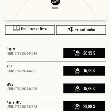
Feuilleter ce livre
Extrait audio
Papier
20,95 $
ISBN: 9782897444044
PDF
15,99 $
ISBN: 9782897444051
ePub
15,99 $
ISBN: 9782897444068
Audio (MP3)
28,99 $
ISBN: 9782897442828