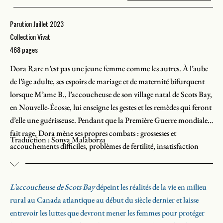
Parution Juillet 2023
Collection Vivat
468 pages
Dora Rare n’est pas une jeune femme comme les autres. À l’aube
de l’âge adulte, ses espoirs de mariage et de maternité bifurquent
lorsque M’ame B., l’accoucheuse de son village natal de Scots Bay,
en Nouvelle-Écosse, lui enseigne les gestes et les remèdes qui feront
d’elle une guérisseuse. Pendant que la Première Guerre mondiale
fait rage, Dora mène ses propres combats : grossesses et
Traduction : Sonya Malaborza
accouchements difficiles, problèmes de fertilité, insatisfaction
sexuelle. Les occasions de mettre à profit ses dons de sage-femme
sont nombreuses. Pourtant, son engagement ne plaît pas à tout le
monde – aux médecins, surtout, qui y voient un obstacle à leur
L’accoucheuse de Scots Bay
dépeint les réalités de la vie en milieu
nouvelle pratique en obstétrique – et va lui causer de graves
rural au Canada atlantique au début du siècle dernier et laisse
ennuis.
entrevoir les luttes que devront mener les femmes pour protéger