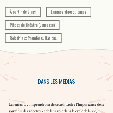
force et le courage qu’il porte à l’intérieur de lui.
À partir de 7 ans
Langues algonquiennes
•
Pièces de théâtre (Jeunesse)
Avec ces deux pièces qui s’adressent aux enfants de sept ans et plus,
Dave Jenniss aborde les thèmes de la transmission et de l’identité
Relatif aux Premières Nations
autochtone, et se réapproprie la langue de ses ancêtres. Un lexique
des définitions et prononciations de mots en langue Wolastoq
figure au début de l’ouvrage.
Un cahier d’accompagnement est disponible en téléchargement
libre à cette
adresse
. (Une gracieuseté du Théâtre de la Vieille 17 et
de la compagnie de théâtre Ondinnok.)
DANS LES MÉDIAS
Les enfants comprendront de cette histoire l’importance de se
souvenir des ancêtres et de leur rôle dans le cycle de la vie;