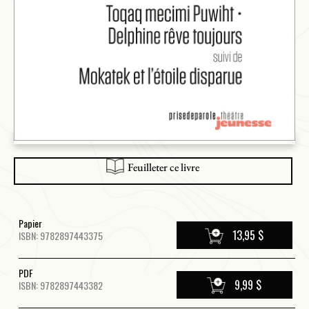
Feuilleter ce livre
Papier
13,95 $
ISBN: 9782897443375
PDF
9,99 $
ISBN: 9782897443382