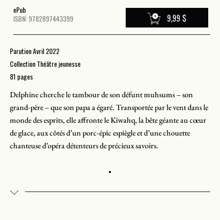
ePub
9,99 $
ISBN: 9782897443399
Parution Avril 2022
Collection Théâtre jeunesse
81 pages
Delphine cherche le tambour de son défunt muhsums – son
grand-père – que son papa a égaré. Transportée par le vent dans le
monde des esprits, elle affronte le Kiwahq, la bête géante au cœur
de glace, aux côtés d’un porc-épic espiègle et d’une chouette
chanteuse d’opéra détenteurs de précieux savoirs.
•
Mokatek aime raconter ses journées à l’étoile du Nord, sa boussole
qui, de là-haut, le protège. Mais lorsque l’étoile disparaît, le garçon
part sur les traces de l’astre brillant et découvre, en chemin, la