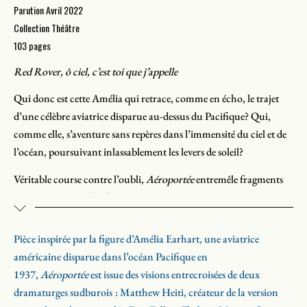
Parution Avril 2022
Collection Théâtre
103 pages
Red Rover, ô ciel, c’est toi que j’appelle
Qui donc est cette Amélia qui retrace, comme en écho, le trajet
d’une célèbre aviatrice disparue au-dessus du Pacifique? Qui,
comme elle, s’aventure sans repères dans l’immensité du ciel et de
l’océan, poursuivant inlassablement les levers de soleil?
Véritable course contre l’oubli,
Aéroportée
entremêle fragments
d’histoire et récit fictif, éclairant ainsi ce qui persiste après la mort.
Le fantastique, le comique et le conte philosophique se côtoient
Pièce inspirée par la figure d’Amélia Earhart, une aviatrice
dans ce périple aux multiples réverbérations.
américaine disparue dans l’océan Pacifique en
1937,
Aéroportée
est issue des visions entrecroisées de deux
dramaturges sudburois : Matthew Heiti, créateur de la version