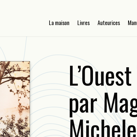
La maison
Livres
Auteurices
Man
L’Ouest
par Mag
Michele