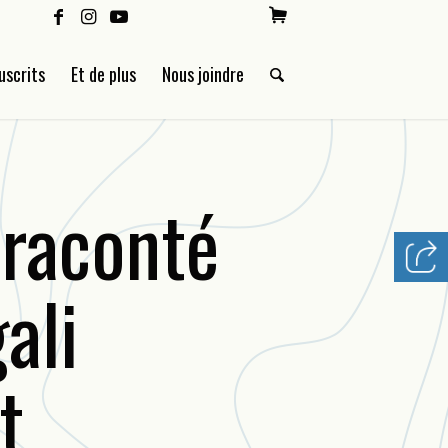
uscrits
Et de plus
Nous joindre
 raconté
ali
t