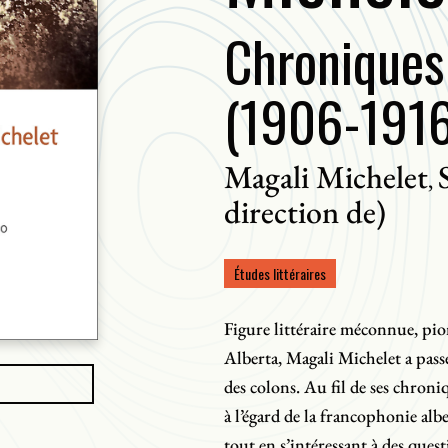
Chroniques
(1906-191
Magali Michelet
,
direction de)
Études littéraires
Figure littéraire méconnue, pio
Alberta, Magali Michelet a passé
des colons. Au fil de ses chron
à l’égard de la francophonie albe
tout en s’intéressant à des que