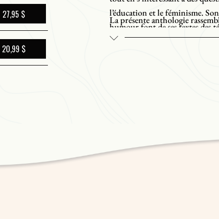
l’éducation et le féminisme. Son 
27,95 $
La présente anthologie rassembl
humour font de ses textes des t
entre 1906 et 1916. Les textes
femme francophone albertaine
démontrent l’étendue du talent d
20,99 $
correspondance en passant par l
Accompagné d’une introduction 
au département de langues moder
de l’Alberta, qui situe l’œuvre d
seule publication d’envergure sur