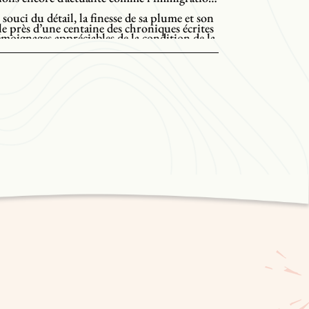
souci du détail, la finesse de sa plume et son
e près d’une centaine des chroniques écrites
émoignages appréciables de la condition de la
 prennent une multitude de formes qui
e
 au début du XX
siècle.
e Magali Michelet, de la saynète à la
a chronique mode et le texte d’opinion.
critique de Sathya Rao, professeur agrégé
nes et d’études culturelles de l’Université
ans son époque, cet ouvrage est, à ce jour, la
 la vie et l’œuvre de l’autrice.