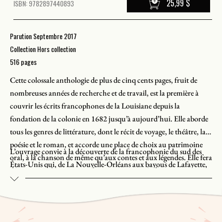
25,99 $
ISBN: 9782897440893
Parution Septembre 2017
Collection Hors collection
516 pages
Cette colossale anthologie de plus de cinq cents pages, fruit de
nombreuses années de recherche et de travail, est la première à
couvrir les écrits francophones de la Louisiane depuis la
fondation de la colonie en 1682 jusqu’à aujourd’hui. Elle aborde
tous les genres de littérature, dont le récit de voyage, le théâtre, la
poésie et le roman, et accorde une place de choix au patrimoine
L’ouvrage convie à la découverte de la francophonie du sud des
oral, à la chanson de même qu’aux contes et aux légendes. Elle fera
États-Unis qui, de La Nouvelle-Orléans aux bayous de Lafayette,
découvrir au lecteur une sélection commentée de cent-soixante-
n’a cessé de se raconter et de se réinventer à travers les époques.
six textes – reproduits en tout ou en partie – allant du journal de
Nicolas de la Salle à la poésie de Zachary Richard.
En coédition avec University of Louisiana at Lafayette Press.