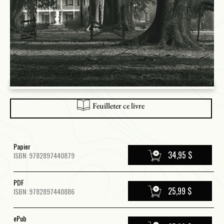
Feuilleter ce livre
Papier
34,95 $
ISBN: 9782897440879
PDF
25,99 $
ISBN: 9782897440886
ePub